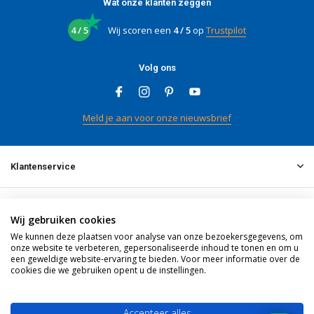
Wat onze klanten zeggen
4 / 5
Wij scoren een
4 / 5
op
Trustpilot
Volg ons
Meld je aan voor onze nieuwsbrief
Klantenservice
Mijn account
Wij gebruiken cookies
We kunnen deze plaatsen voor analyse van onze bezoekersgegevens, om
onze website te verbeteren, gepersonaliseerde inhoud te tonen en om u
Informatie
een geweldige website-ervaring te bieden. Voor meer informatie over de
cookies die we gebruiken opent u de instellingen.
Contact
Accepteer alles