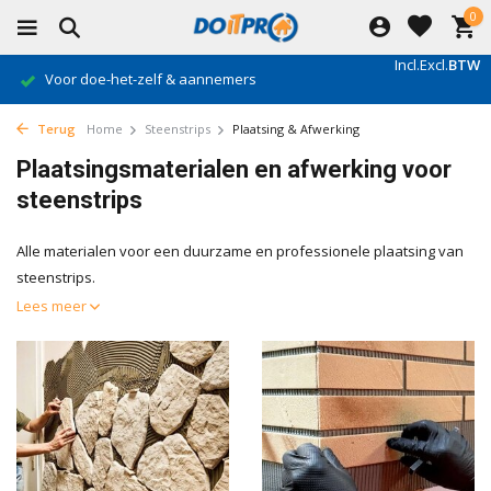
0
Incl.
Excl.
BTW
Gratis verzending vanaf €500*
Terug
Home
Steenstrips
Plaatsing & Afwerking
Plaatsingsmaterialen en afwerking voor
steenstrips
Alle materialen voor een duurzame en professionele plaatsing van
steenstrips.
Lees meer