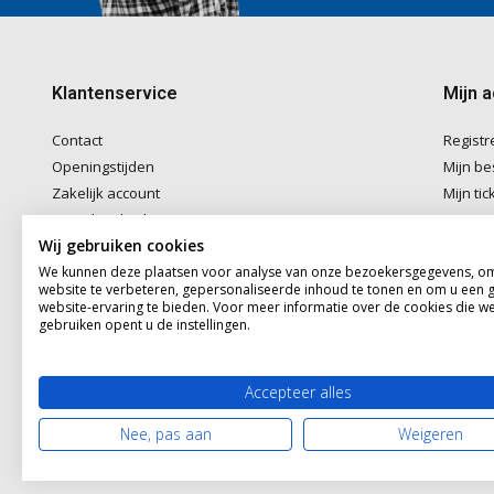
Klantenservice
Mijn 
Contact
Registr
Openingstijden
Mijn be
Zakelijk account
Mijn tic
Betaalmethoden
Mijn ver
Wij gebruiken cookies
Verzenden & Afhalen
We kunnen deze plaatsen voor analyse van onze bezoekersgegevens, o
Algemene voorwaarden
website te verbeteren, gepersonaliseerde inhoud te tonen en om u een 
Disclaimer
website-ervaring te bieden. Voor meer informatie over de cookies die w
gebruiken opent u de instellingen.
Privacybeleid
Sitemap
Accepteer alles
© 2026 doitpro.com - Theme By
DMWS
x
Plus+
Nee, pas aan
Weigeren
RSS-feed