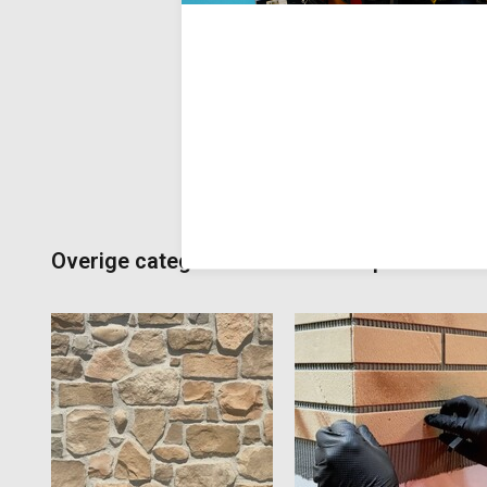
uitstraling.
Deliverytim
€60,38
Incl. BTW
Overige categorieën in Steenstrips