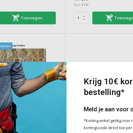
Incl. BTW
Toevoegen
Toevoeg
rianten
Krijg 10€ kor
bestelling*
o
Meld je aan voor 
strips met een strakke,
*Korting enkel geldig voo
ge vormgeving en warme
kortingscode direct toe per
voor een tijdloze, elegante