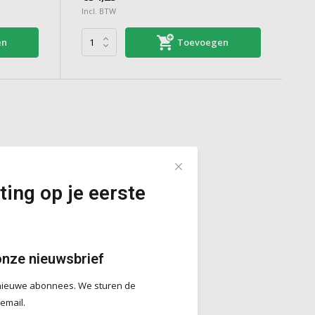
Incl. BTW
en
Toevoegen
ting op je eerste
onze nieuwsbrief
r nieuwe abonnees. We sturen de
 email.