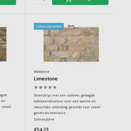
2 kleurvarianten
Wildstone
Limestone
aagde
Steenstrips met een subtiele, gelaagde
 en
kalksteenstructuur voor een warme en
or zowel
natuurlijke uitstraling, geschikt voor zowel
gevels als interieurs.
Deliverytime
€54,23