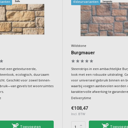
rianten
4 kleurvarianten
Wildstone
Burgmauer
 met een getextureerde,
Steenstrips in een ambachtelijke Bu
 steenlook, ecologisch, duurzaam
look met een robuuste uitstraling. G
icht. Geschikt voor zowel binnen-
voor universeel gebruik binnen en b
ebruik—van gevels tot woonruimtes
waarbij voegen aanbevolen worden
rs.
karaktervolle afwerking te garandere
e
Deliverytime
€108,47
Incl. BTW
Toevoegen
Toevoeg