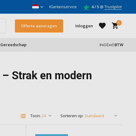
nnemers
Klantenservice
4 / 5
@
Trustpilot
0
Offerte aanvragen
Inloggen
Gereedschap
Incl.
Excl.
BTW
Account aanmaken
 – Strak en modern
Account aanmaken
Toon:
Sorteren op: