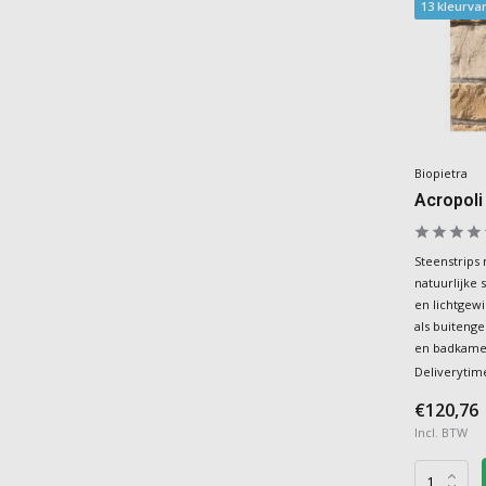
13 kleurva
Biopietra
Acropoli
Steenstrips
natuurlijke
en lichtgew
als buiteng
en badkame
Deliverytim
€120,76
Incl. BTW