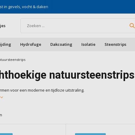
st in gevels, vocht & daken
Voor doe-het-zelf & aa
jes
ijding
Hydrofuge
Dakcoating
Isolatie
Steenstrips
tuursteenstrips
hthoekige natuursteenstrips
rmen voor een moderne en tijdloze uitstraling.
r
en