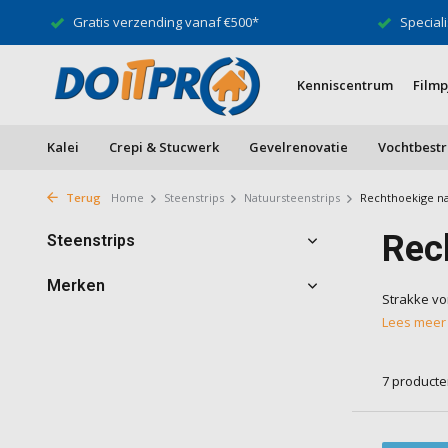
Gratis verzending vanaf €500*
Speciali
Kenniscentrum
Filmp
Kalei
Crepi & Stucwerk
Gevelrenovatie
Vochtbestr
Terug
Home
Steenstrips
Natuursteenstrips
Rechthoekige na
Rec
Steenstrips
Merken
Strakke vo
Lees mee
7 product