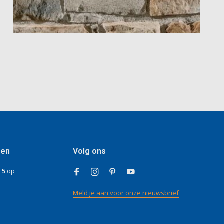
gen
Volg ons
/ 5
op
Meld je aan voor onze nieuwsbrief