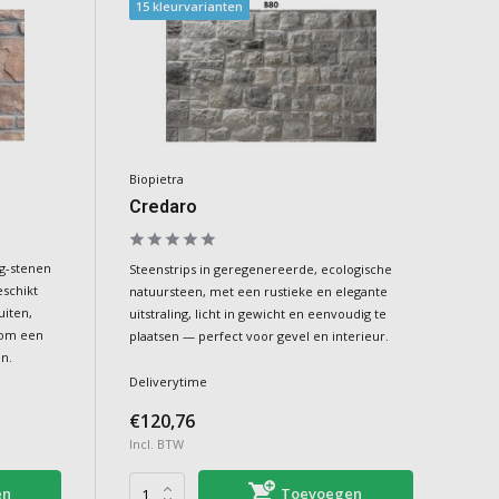
15 kleurvarianten
Biopietra
Credaro
rg-stenen
Steenstrips in geregenereerde, ecologische
eschikt
natuursteen, met een rustieke en elegante
uiten,
uitstraling, licht in gewicht en eenvoudig te
 om een
plaatsen — perfect voor gevel en interieur.
n.
Deliverytime
€120,76
Incl. BTW
en
Toevoegen