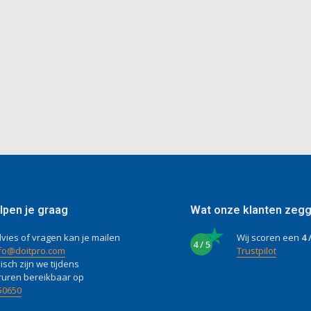
lpen je graag
Wat onze klanten zeg
vies of vragen kan je mailen
Wij scoren een
4 
4 / 5
fo@doitpro.com
Trustpilot
isch zijn we tijdens
ruren bereikbaar op
50650