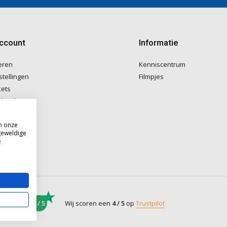
account
Informatie
eren
Kenniscentrum
stellingen
Filmpjes
kets
langlijst
m onze
geweldige
e
4 / 5
Wij scoren een
4 / 5
op
Trustpilot