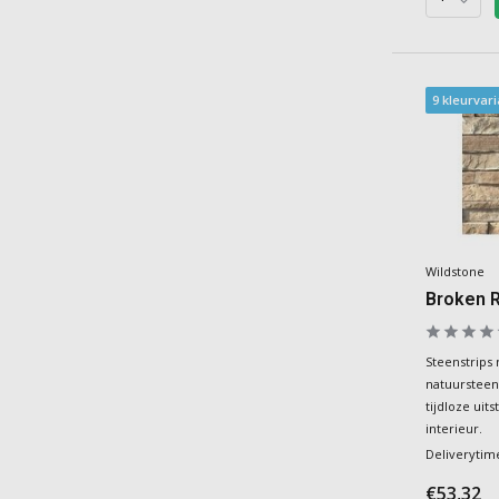
9 kleurvar
Wildstone
Broken 
Steenstrips
natuursteen
tijdloze uits
interieur.
Deliverytim
€53,32