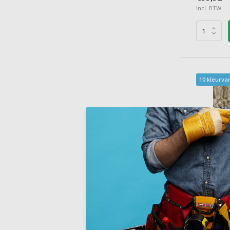
Incl. BTW
10 kleurva
Biopietra
Bergam
Natuursteen
rechthoeki
steentinten 