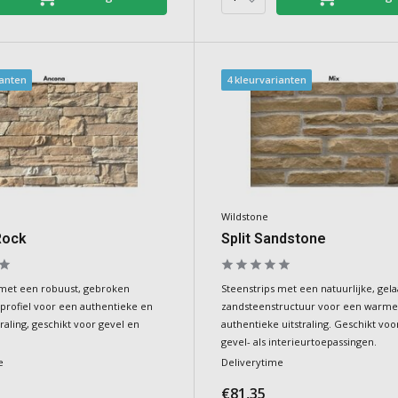
ianten
4 kleurvarianten
Wildstone
Rock
Split Sandstone
 met een robuust, gebroken
Steenstrips met een natuurlijke, gel
profiel voor een authentieke en
zandsteenstructuur voor een warme
traling, geschikt voor gevel en
authentieke uitstraling. Geschikt vo
gevel- als interieurtoepassingen.
e
Deliverytime
€81,35