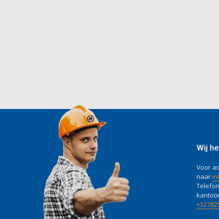
Wij he
Voor ad
naar
in
Telefon
kantoo
+32782