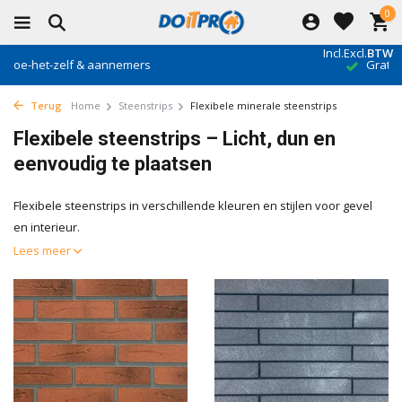
0
Incl.
Excl.
BTW
Gratis verzending vanaf €500*
Terug
Home
Steenstrips
Flexibele minerale steenstrips
Flexibele steenstrips – Licht, dun en
eenvoudig te plaatsen
Flexibele steenstrips in verschillende kleuren en stijlen voor gevel
en interieur.
Lees meer