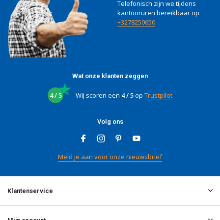
Telefonisch zijn we tijdens
kantooruren bereikbaar op
+3278250650
Wat onze klanten zeggen
4 / 5
Wij scoren een
4 / 5
op
Trustpilot
Volg ons
Meld je aan voor onze nieuwsbrief
Klantenservice