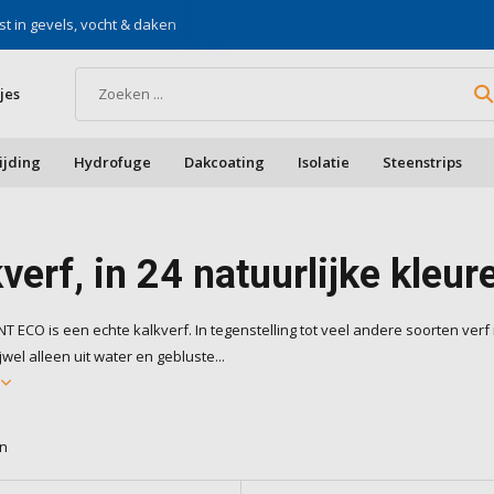
st in gevels, vocht & daken
Voor doe-het-zelf & aa
jes
ijding
Hydrofuge
Dakcoating
Isolatie
Steenstrips
verf, in 24 natuurlijke kleur
T ECO is een echte kalkverf. In tegenstelling tot veel andere soorten verf 
jwel alleen uit water en gebluste...
r
en