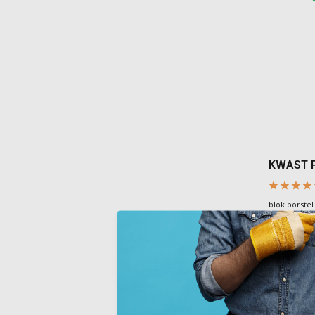
KWAST 
blok borste
CALCIC
Deliverytim
€17,50
Incl. BTW