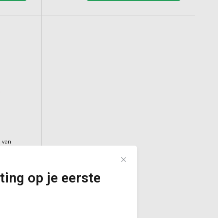
n van
ting op je eerste
en