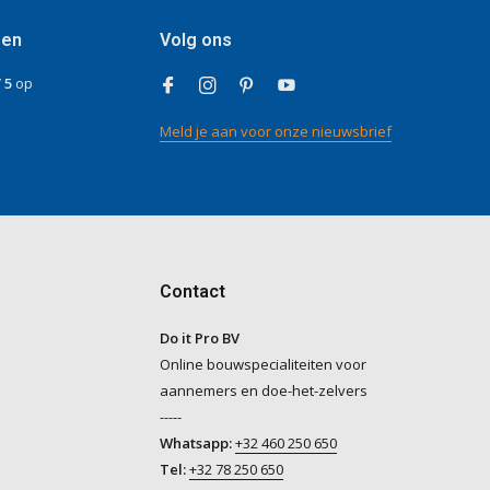
gen
Volg ons
/ 5
op
Meld je aan voor onze nieuwsbrief
Contact
Do it Pro BV
Online bouwspecialiteiten voor
aannemers en doe-het-zelvers
-----
Whatsapp:
+32 460 250 650
Tel:
+32 78 250 650