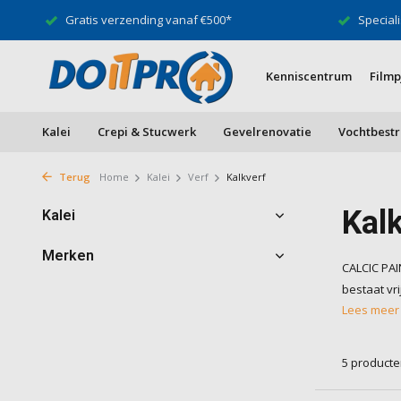
Gratis verzending vanaf €500*
Speciali
Kenniscentrum
Filmp
Kalei
Crepi & Stucwerk
Gevelrenovatie
Vochtbestr
Terug
Home
Kalei
Verf
Kalkverf
Kalk
Kalei
Merken
CALCIC PAIN
bestaat vri
Lees mee
5 product