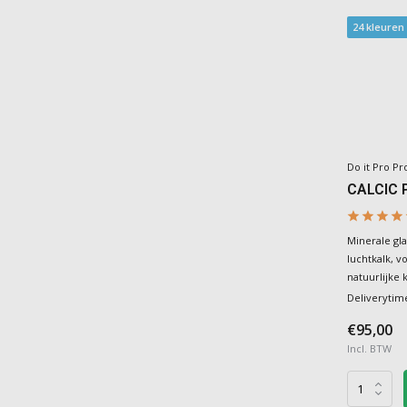
24 kleuren
Do it Pro Pr
CALCIC 
Minerale gla
luchtkalk, v
natuurlijke 
Deliverytim
€95,00
Incl. BTW