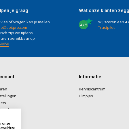
lpen je graag
Wat onze klanten zeg
vies of vragen kan je mailen
Wij scoren een
4 
4 / 5
fo@doitpro.com
Trustpilot
isch zijn we tijdens
ruren bereikbaar op
50650
account
Informatie
eren
Kenniscentrum
stellingen
Filmpjes
kets
langlijst
m onze
geweldige