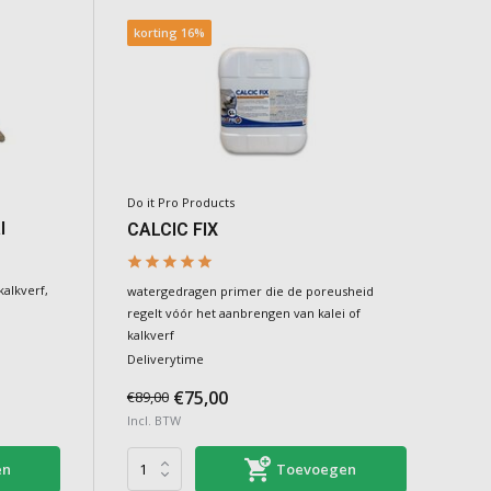
korting 16%
Do it Pro Products
l
CALCIC FIX
alkverf,
watergedragen primer die de poreusheid
regelt vóór het aanbrengen van kalei of
kalkverf
Deliverytime
€75,00
€89,00
Incl. BTW
en
Toevoegen