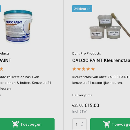
24 kleuren
oducts
Do it Pro Products
PAINT
CALCIC PAINT Kleurenstaa
dde kalkverf op basis van
Kleurenstaal van onze CALCIC PAINT k
oor binnen & buiten. Keuze uit 24
keuze uit 24 natuurlijke kleuren.
kleuren.
e
Deliverytime
€15,00
€25,00
Incl. BTW
Toevoegen
Toevoeg