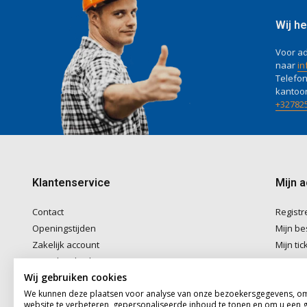
Wij he
Voor ad
naar
in
Telefon
kantoo
+32782
Klantenservice
Mijn 
Contact
Registr
Openingstijden
Mijn be
Zakelijk account
Mijn tic
Betaalmethoden
Mijn ver
Wij gebruiken cookies
Verzenden & Afhalen
We kunnen deze plaatsen voor analyse van onze bezoekersgegevens, o
Algemene voorwaarden
website te verbeteren, gepersonaliseerde inhoud te tonen en om u een 