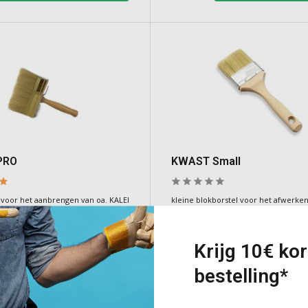
PRO
KWAST Small
l voor het aanbrengen van oa. KALEI
kleine blokborstel voor het afwerke
verven, kaleien, etc.
e
Deliverytime
Krijg 10€ kor
€6,00
Incl. BTW
bestelling*
Toevoegen
Toevoeg