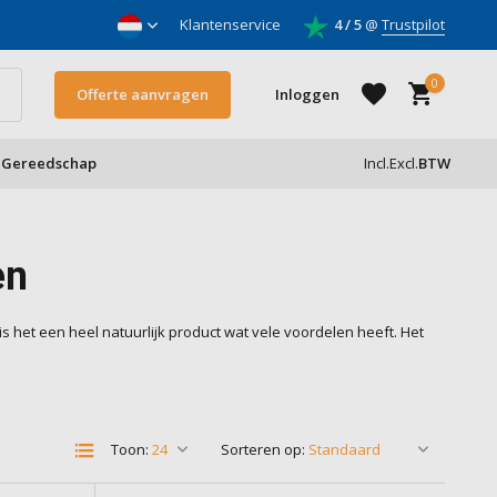
nnemers
Klantenservice
4 / 5
@
Trustpilot
0
Offerte aanvragen
Inloggen
Gereedschap
Incl.
Excl.
BTW
Account aanmaken
en
Account aanmaken
is het een heel natuurlijk product wat vele voordelen heeft. Het
Toon:
Sorteren op: