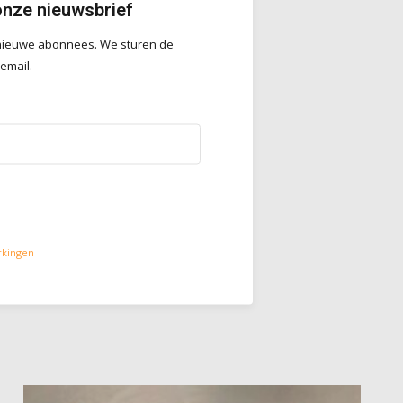
onze nieuwsbrief
r nieuwe abonnees. We sturen de
 email.
rkingen