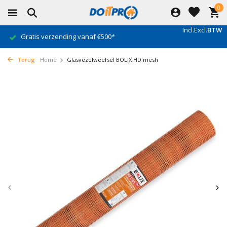
0
Incl.
Excl.
BTW
Gratis verzending vanaf €500*
Terug
Home
Glasvezelweefsel BOLIX HD mesh