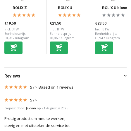
BOLIX Z
BOLIX U
BOLIX U blanc
€19,50
€21,50
€23,50
Incl. BTW
Incl. BTW
Incl. BTW
Eenheidsprijs:
Eenheidsprijs:
Eenheidsprijs:
€0,78
/
Kilogram
€0,86
/
Kilogram
€0,94
/
Kilogram
Reviews
5
/
Based on 1 reviews
5
5
/
5
Gepost door:
Jakvan
op 21 Augustus 2025
Prettig product om mee te werken,
stevig en met uitstekende service tot