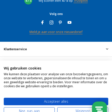
4 / 5
Wij scoren een
4 / 5
op
Trustpilot
Volg ons
Meld je aan voor onze nieuwsbrief
Klantenservice
Mijn account
Wij gebruiken cookies
We kunnen deze plaatsen voor analyse van onze bezoekersgegevens, om
onze website te verbeteren, gepersonaliseerde inhoud te tonen en om u
Informatie
een geweldige website-ervaring te bieden. Voor meer informatie over de
cookies die we gebruiken opent u de instellingen.
Contact
Accepteer alles
Nee, pas aan
Weigeren
© 2026 doitpro.com - Theme By
DMWS
x
Plus+
RSS-feed