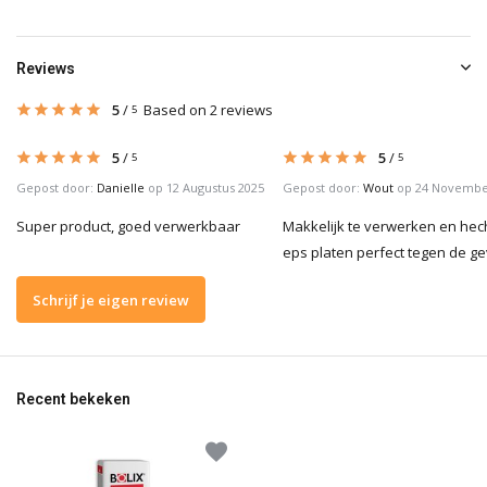
Reviews
5
/
Based on 2 reviews
5
5
/
5
/
5
5
Gepost door:
Danielle
op 12 Augustus 2025
Gepost door:
Wout
op 24 Novembe
Super product, goed verwerkbaar
Makkelijk te verwerken en hec
eps platen perfect tegen de ge
Schrijf je eigen review
Recent bekeken