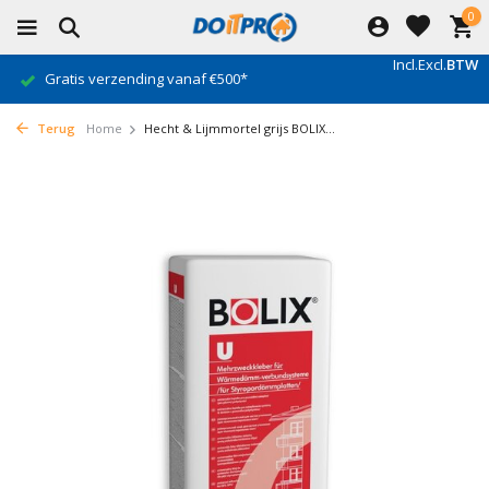
0
Incl.
Excl.
BTW
Gratis verzending vanaf €500*
Terug
Home
Hecht & Lijmmortel grijs BOLIX...