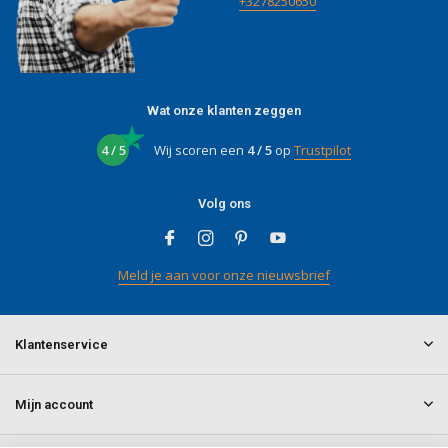
+3278250650
Wat onze klanten zeggen
4 / 5
Wij scoren een
4 / 5
op
Trustpilot
Volg ons
Meld je aan voor onze nieuwsbrief
Klantenservice
Mijn account