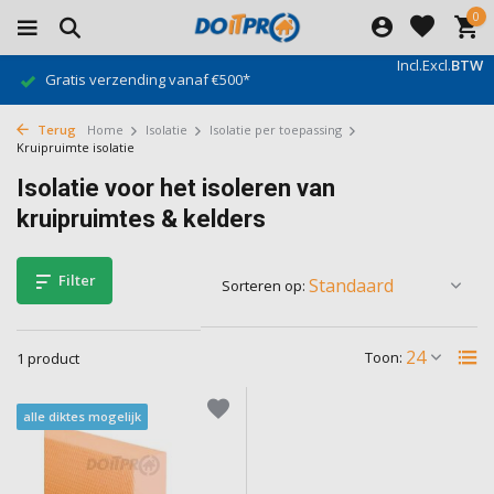
0
Incl.
Excl.
BTW
Gratis verzending vanaf €500*
Terug
Home
Isolatie
Isolatie per toepassing
Kruipruimte isolatie
Isolatie voor het isoleren van
kruipruimtes & kelders
Filter
Sorteren op:
Toon:
1 product
alle diktes mogelijk