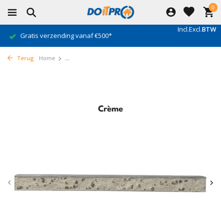
0
Incl.
Excl.
BTW
Gratis verzending vanaf €500*
Terug
Home
...