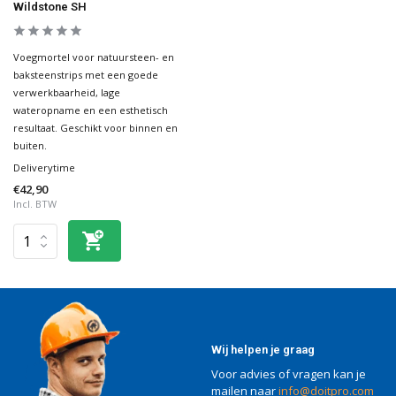
Wildstone SH
Voegmortel voor natuursteen- en
baksteenstrips met een goede
verwerkbaarheid, lage
wateropname en een esthetisch
resultaat. Geschikt voor binnen en
buiten.
Deliverytime
€42,90
Incl. BTW
Wij helpen je graag
Voor advies of vragen kan je
mailen naar
info@doitpro.com