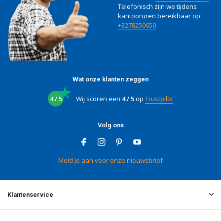
Telefonisch zijn we tijdens
kantooruren bereikbaar op
+3278250650
Wat onze klanten zeggen
4 / 5
Wij scoren een
4 / 5
op
Trustpilot
Volg ons
Meld je aan voor onze nieuwsbrief
Klantenservice