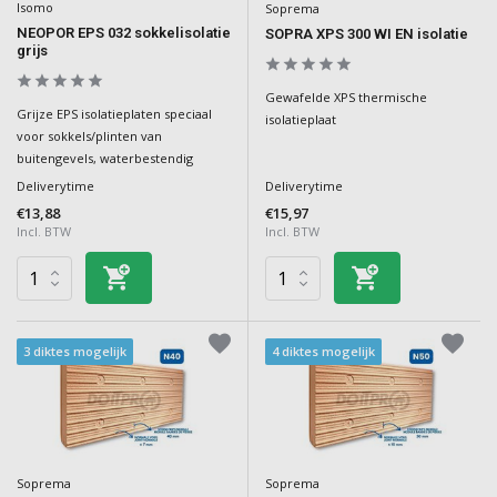
Isomo
Soprema
NEOPOR EPS 032 sokkelisolatie
SOPRA XPS 300 WI EN isolatie
grijs
Gewafelde XPS thermische
Grijze EPS isolatieplaten speciaal
isolatieplaat
voor sokkels/plinten van
buitengevels, waterbestendig
Deliverytime
Deliverytime
€13,88
€15,97
Incl. BTW
Incl. BTW
3 diktes mogelijk
4 diktes mogelijk
Soprema
Soprema