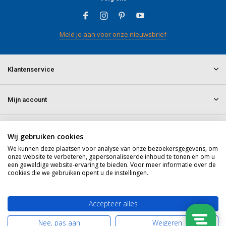
Meld je aan voor onze nieuwsbrief
Klantenservice
Mijn account
Informatie
Wij gebruiken cookies
We kunnen deze plaatsen voor analyse van onze bezoekersgegevens, om
onze website te verbeteren, gepersonaliseerde inhoud te tonen en om u
Contact
een geweldige website-ervaring te bieden. Voor meer informatie over de
cookies die we gebruiken opent u de instellingen.
© 2026 doitpro.com - Theme By
DMWS
x
Plus+
RSS-feed
Accepteer alles
Nee, pas aan
Weigeren