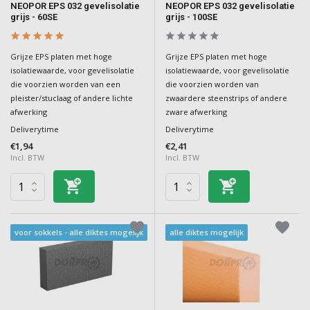
NEOPOR EPS 032 gevelisolatie
NEOPOR EPS 032 gevelisolatie
grijs - 60SE
grijs - 100SE
Grijze EPS platen met hoge
Grijze EPS platen met hoge
isolatiewaarde, voor gevelisolatie
isolatiewaarde, voor gevelisolatie
die voorzien worden van een
die voorzien worden van
pleister/stuclaag of andere lichte
zwaardere steenstrips of andere
afwerking
zware afwerking
Deliverytime
Deliverytime
€1,94
€2,41
Incl. BTW
Incl. BTW
voor sokkels - alle diktes mogelijk
alle diktes mogelijk