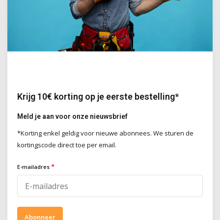
Steenstripisolatie SOPRA XPS
Steenstripisolatie SOPRA XPS
BRKS - N65
BRKS - D40
Gefreesde XPS isolatieplaten,
Gefreesde XPS isolatieplaten,
voorzien van voeglijnen voor een
voorzien van voeglijnen voor een
NORMALE VOEG en steenstrips van
DUNBEDVOEG en steenstrips van
MODULE 65mm
MODULE 40mm
Deliverytime
Deliverytime
€39,55
€39,55
Krijg 10€ korting op je eerste bestelling*
Incl. BTW
Incl. BTW
Meld je aan voor onze nieuwsbrief
*Korting enkel geldig voor nieuwe abonnees. We sturen de
kortingscode direct toe per email.
4 diktes mogelijk
*
E-mailadres
Soprema
Abonneer