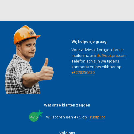
Wij helpen je graag
Voor advies of vragen kan je
mailen naar
info@doitpro.com
Telefonisch zijn we tijdens
kantooruren bereikbaar op
+3278250650
Wat onze klanten zeggen
4 / 5
Wij scoren een
4 / 5
op
Trustpilot
Volg ons