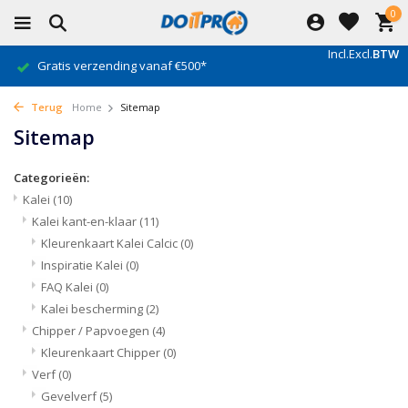
0
Incl.
Excl.
BTW
Gratis verzending vanaf €500*
Terug
Home
Sitemap
Sitemap
Categorieën:
Kalei
(10)
Kalei kant-en-klaar
(11)
Kleurenkaart Kalei Calcic
(0)
Inspiratie Kalei
(0)
FAQ Kalei
(0)
Kalei bescherming
(2)
Chipper / Papvoegen
(4)
Kleurenkaart Chipper
(0)
Verf
(0)
Gevelverf
(5)