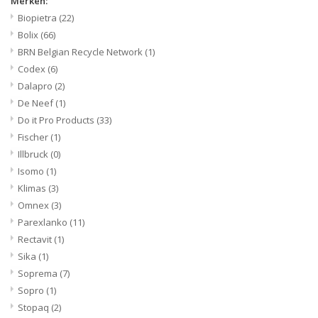
Merken:
Biopietra
(22)
Bolix
(66)
BRN Belgian Recycle Network
(1)
Codex
(6)
Dalapro
(2)
De Neef
(1)
Do it Pro Products
(33)
Fischer
(1)
Illbruck
(0)
Isomo
(1)
Klimas
(3)
Omnex
(3)
Parexlanko
(11)
Rectavit
(1)
Sika
(1)
Soprema
(7)
Sopro
(1)
Stopaq
(2)