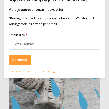
Je gevel is gerenoveerd met kalei en je wil hem graag extra
beschermen? Je kan hem preventief behandelen tegen mos en
Meld je aan voor onze nieuwsbrief
algen, tegen vlekken en andere invloeden van buitenaf, of je kan
*Korting enkel geldig voor nieuwe abonnees. We sturen de
hem impregneren zodat er een waterafstotende laag over komt.
kortingscode direct toe per email.
Bekijk hier onze producten:
*
E-mailadres
Abonneer
* Lees hier de wettelijke beperkingen