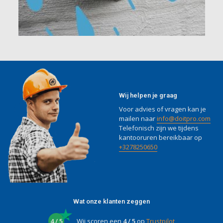
Wij helpen je graag
Voor advies of vragen kan je
mailen naar
info@doitpro.com
Telefonisch zijn we tijdens
kantooruren bereikbaar op
+3278250650
Wat onze klanten zeggen
4 / 5
Wij scoren een
4 / 5
op
Trustpilot