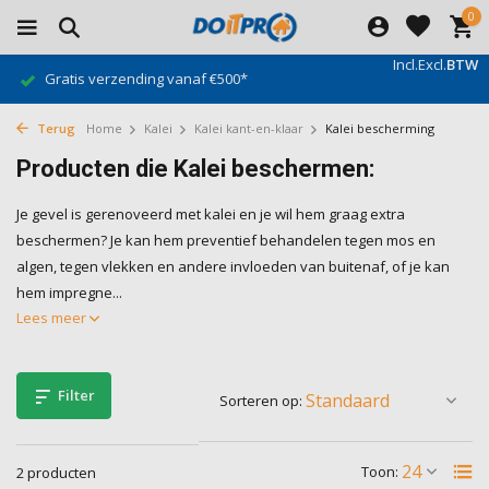
0
Incl.
Excl.
BTW
Gratis verzending vanaf €500*
Terug
Home
Kalei
Kalei kant-en-klaar
Kalei bescherming
Producten die Kalei beschermen:
Je gevel is gerenoveerd met kalei en je wil hem graag extra
beschermen? Je kan hem preventief behandelen tegen mos en
algen, tegen vlekken en andere invloeden van buitenaf, of je kan
hem impregne...
Lees meer
Filter
Sorteren op:
Toon:
2 producten