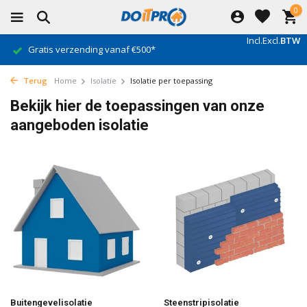
0
Incl.
Excl.
BTW
Gratis verzending vanaf €500*
Terug
Home
Isolatie
Isolatie per toepassing
Bekijk hier de toepassingen van onze
aangeboden isolatie
Buitengevelisolatie
Steenstripisolatie