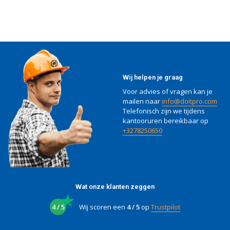
Wij helpen je graag
Voor advies of vragen kan je
mailen naar
info@doitpro.com
Telefonisch zijn we tijdens
kantooruren bereikbaar op
+3278250650
Wat onze klanten zeggen
4 / 5
Wij scoren een
4 / 5
op
Trustpilot