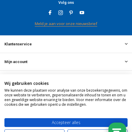
Volg ons
Meld je aan voor onze nieuwsbrief
Klantenservice
Mijn account
Informatie
Wij gebruiken cookies
We kunnen deze plaatsen voor analyse van onze bezoekersgegevens, om
onze website te verbeteren, gepersonaliseerde inhoud te tonen en om u
Contact
een geweldige website-ervaring te bieden. Voor meer informatie over de
cookies die we gebruiken opent u de instellingen.
© 2026 doitpro.com - Theme By
DMWS
x
Plus+
RSS-feed
Accepteer alles