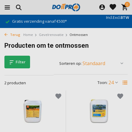
0
Incl.
Excl.
BTW
Gratis verzending vanaf €500*
Terug
Home
Gevelrenovatie
Ontmossen
Producten om te ontmossen
Filter
Sorteren op:
Toon:
2 producten