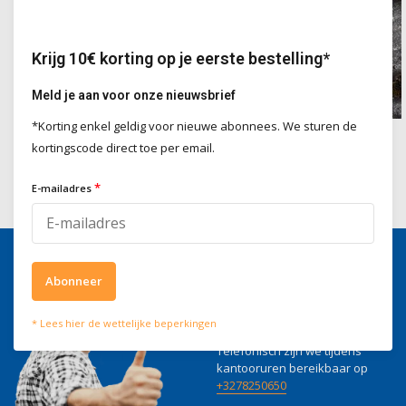
Krijg 10€ korting op je eerste bestelling*
Meld je aan voor onze nieuwsbrief
*Korting enkel geldig voor nieuwe abonnees. We sturen de
Gevelreiniging
Ontmossen
kortingscode direct toe per email.
*
E-mailadres
Abonneer
Wij helpen je graag
Voor advies of vragen kan je
* Lees hier de wettelijke beperkingen
mailen naar
info@doitpro.com
Telefonisch zijn we tijdens
kantooruren bereikbaar op
+3278250650