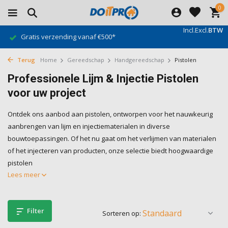
0
Incl.
Excl.
BTW
Gratis verzending vanaf €500*
Terug
Home
Gereedschap
Handgereedschap
Pistolen
Professionele Lijm & Injectie Pistolen
voor uw project
Ontdek ons aanbod aan pistolen, ontworpen voor het nauwkeurig
aanbrengen van lijm en injectiematerialen in diverse
bouwtoepassingen. Of het nu gaat om het verlijmen van materialen
of het injecteren van producten, onze selectie biedt hoogwaardige
pistolen
Lees meer
Filter
Sorteren op: