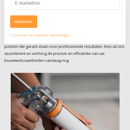
Professionele Lijm & Injectie Pistolen voor uw project
Ontdek ons aanbod aan pistolen, ontworpen voor het nauwkeurig
Abonneer
aanbrengen van lijm en injectiematerialen in diverse
bouwtoepassingen. Of het nu gaat om het verlijmen van materialen
* Lees hier de wettelijke beperkingen
of het injecteren van producten, onze selectie biedt hoogwaardige
pistolen die garant staan voor professionele resultaten. Kies uit ons
assortiment en verhoog de precisie en efficiëntie van uw
bouwwerkzaamheden vandaag nog.