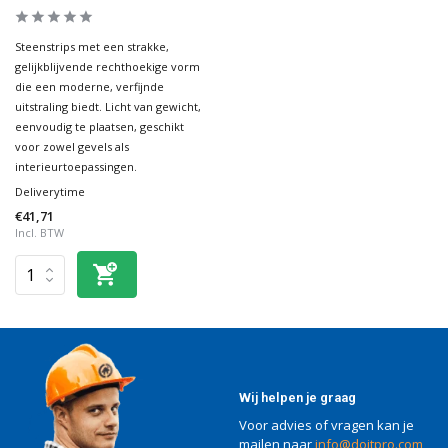
Steenstrips met een strakke,
gelijkblijvende rechthoekige vorm
die een moderne, verfijnde
uitstraling biedt. Licht van gewicht,
eenvoudig te plaatsen, geschikt
voor zowel gevels als
interieurtoepassingen.
Deliverytime
€41,71
Incl. BTW
Wij helpen je graag
Voor advies of vragen kan je
mailen naar
info@doitpro.com