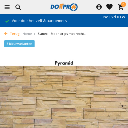
0
Incl.
Excl.
BTW
Voor doe-het-zelf & aannemers
Terug
Home
Slanec - Steenstrips met recht...
5 kleurvarianten