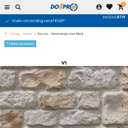
0
Incl.
Excl.
BTW
Gratis verzending vanaf €500*
Terug
Home
Roccia – Steenstrips met Med...
13 kleurvarianten