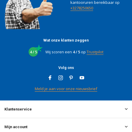
kantooruren bereikbaar op
+3278250650
Wat onze klanten zeggen
4 / 5
Wij scoren een
4 / 5
op
Trustpilot
Volg ons
Meld je aan voor onze nieuwsbrief
Klantenservice
Mijn account