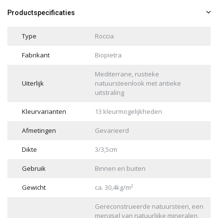
Productspecificaties
Type
Roccia
Fabrikant
Biopietra
Mediterrane, rustieke
Uiterlijk
natuursteenlook met antieke
uitstraling
Kleurvarianten
13 kleurmogelijkheden
Afmetingen
Gevarieerd
Dikte
3/3,5cm
Gebruik
Binnen en buiten
Gewicht
ca. 30,4kg/m²
Gereconstrueerde natuursteen, een
mengsel van natuurlijke mineralen,