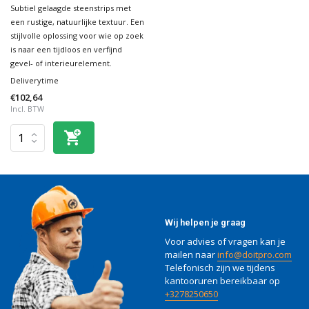
Subtiel gelaagde steenstrips met
een rustige, natuurlijke textuur. Een
stijlvolle oplossing voor wie op zoek
is naar een tijdloos en verfijnd
gevel- of interieurelement.
Deliverytime
€102,64
Incl. BTW
Wij helpen je graag
Voor advies of vragen kan je
mailen naar
info@doitpro.com
Telefonisch zijn we tijdens
kantooruren bereikbaar op
+3278250650