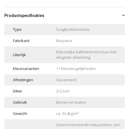
Productspecificaties
Type
Scaglia Marmolada
Fabrikant
Biopietra
Natuurlijke kalksteenstructuur met
Uiterlijk
elegante afwerking
Kleurvarianten
11 kleurmogelijkheden
Afmetingen
Gevarieerd
Dikte
2/2,5cm
Gebruik
Binnen en buiten
Gewicht
ca. 32,4kg/m²
Gereconstrueerde natuursteen, een