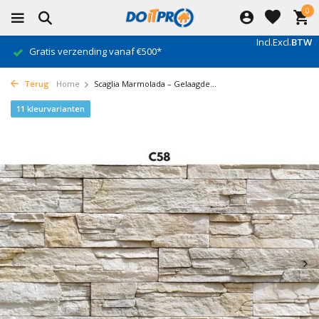
0
Incl.
Excl.
BTW
Gratis verzending vanaf €500*
Terug
Home
Scaglia Marmolada – Gelaagde...
11 kleurvarianten