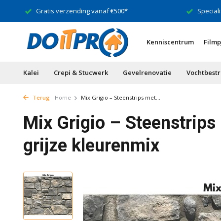
Gratis verzending vanaf €500*
Speciali
Kenniscentrum
Filmp
Kalei
Crepi & Stucwerk
Gevelrenovatie
Vochtbestr
Terug
Home
Mix Grigio – Steenstrips met...
Mix Grigio – Steenstrips 
grijze kleurenmix