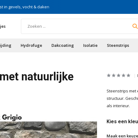
st in gevels, vocht & daken
Voor doe-het-zelf & aa
jes
ijding
Hydrofuge
Dakcoating
Isolatie
Steenstrips
met natuurlijke
Steenstrips met 
structuur. Geschi
als interieur.
Kies een kleu
Maak een keuze