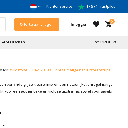
nnemers
Klantenservice
4 / 5
@
Trustpilot
0
Offerte aanvragen
Inloggen
Gereedschap
Incl.
Excl.
BTW
Account aanmaken
Merk:
Wildstone
Bekijk alles Onregelmatige natuursteenstrips
Account aanmaken
een verfijnde grijze kleurenmix en een natuurlijke, onregelmatige
kt voor een authentieke en tijdloze uitstraling, zowel voor gevels
r:
:
*