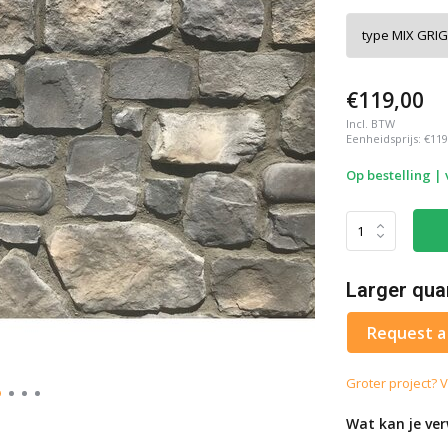
€119,00
Incl. BTW
Eenheidsprijs:
€119
Op bestelling |
Larger qua
Request a
Groter project? V
Wat kan je ve