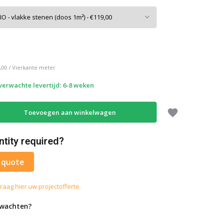
,00
/
Vierkante meter
 verwachte levertijd: 6-8 weken
Toevoegen aan winkelwagen
ntity required?
 quote
raag hier uw projectofferte.
rwachten?