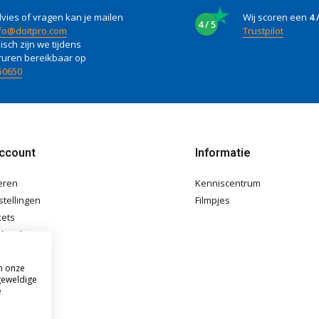
vies of vragen kan je mailen
Wij scoren een
4 
4 / 5
fo@doitpro.com
Trustpilot
isch zijn we tijdens
ruren bereikbaar op
50650
account
Informatie
eren
Kenniscentrum
stellingen
Filmpjes
kets
langlijst
m onze
geweldige
e