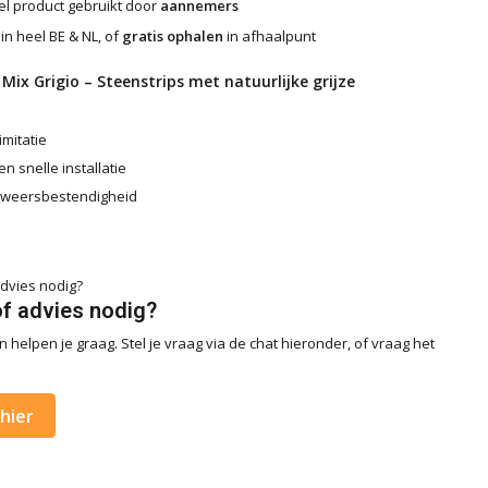
l product gebruikt door
aannemers
in heel BE & NL, of
gratis ophalen
in afhaalpunt
Mix Grigio – Steenstrips met natuurlijke grijze
imitatie
n snelle installatie
 weersbestendigheid
of advies nodig?
 helpen je graag. Stel je vraag via de chat hieronder, of vraag het
hier