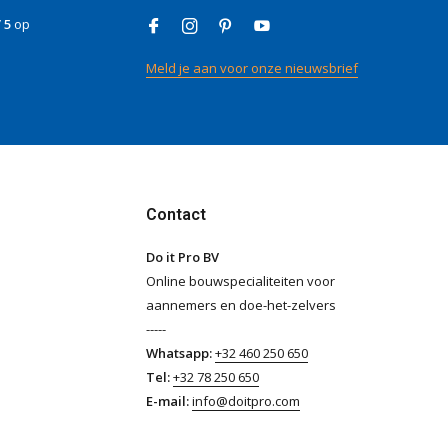
/ 5
op
Meld je aan voor onze nieuwsbrief
Contact
Do it Pro BV
Online bouwspecialiteiten voor
aannemers en doe-het-zelvers
-----
Whatsapp:
+32 460 250 650
Tel:
+32 78 250 650
E-mail:
info@doitpro.com