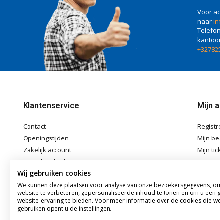
Voor ad
naar
in
Telefon
kantoo
+32782
Klantenservice
Mijn 
Contact
Registr
Openingstijden
Mijn be
Zakelijk account
Mijn tic
Betaalmethoden
Mijn ver
Wij gebruiken cookies
Verzenden & Afhalen
We kunnen deze plaatsen voor analyse van onze bezoekersgegevens, o
Algemene voorwaarden
website te verbeteren, gepersonaliseerde inhoud te tonen en om u een 
Disclaimer
website-ervaring te bieden. Voor meer informatie over de cookies die w
gebruiken opent u de instellingen.
Privacybeleid