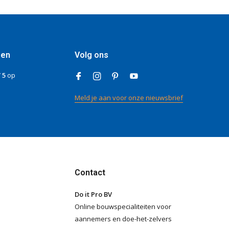
gen
Volg ons
/ 5
op
Meld je aan voor onze nieuwsbrief
Contact
Do it Pro BV
Online bouwspecialiteiten voor
aannemers en doe-het-zelvers