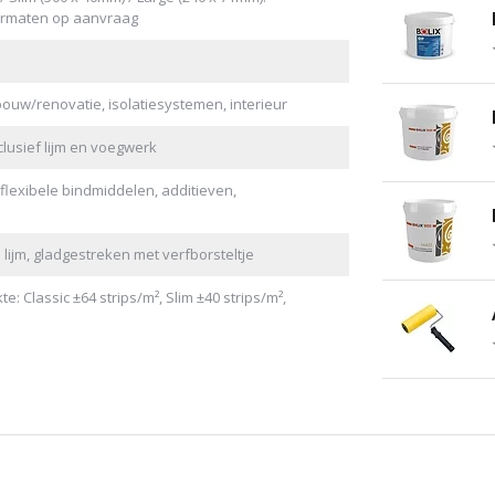
ormaten op aanvraag
uw/renovatie, isolatiesystemen, interieur
lusief lijm en voegwerk
 flexibele bindmiddelen, additieven,
 lijm, gladgestreken met verfborsteltje
: Classic ±64 strips/m², Slim ±40 strips/m²,