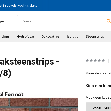
st in gevels, vocht & daken
Voor doe-het-zelf & aa
jes
ijding
Hydrofuge
Dakcoating
Isolatie
Steenstrips
aksteenstrips -
/8)
Minerale steenstr
Kies een kleu
Maak een keuze