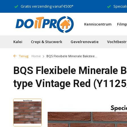
Gratis verzending vanaf €500*
Speciali
Kenniscentrum
Filmp
Kalei
Crepi & Stucwerk
Gevelrenovatie
Vochtbestr
Terug
Home
BQS Flexibele Minerale Bakstee...
BQS Flexibele Minerale B
type Vintage Red (Y1125