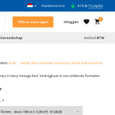
nnemers
Klantenservice
4 / 5
@
Trustpilot
0
Offerte aanvragen
Inloggen
Gereedschap
Incl.
Excl.
BTW
Account aanmaken
Merk:
Bolix
Bekijk alles Flexibele steenstrips Rode baksteenlook
Account aanmaken
ips in kleur Vintage Red. Verkrijgbaar in verschillende formaten.
r:
:
*