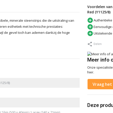
Voordelen van 
Red (Y1125/8)
Authentieke
ibele, minerale steenstrips die de uitstraling van
ren esthetiek met technische prestaties:
Eenvoudige e
wijl de gevel toch kan ademen dankzij de hoge
Uitstekende
Delen
Meer info 
Onze specialisten
hier.
1125/8)
Vraag het 
Deze produc
/ Slim (500 x 40mm) / Large (240 x 71mm).