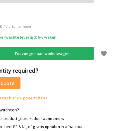
42
/
Vierkante meter
 verwachte levertijd: 6-8 weken
Toevoegen aan winkelwagen
ntity required?
 quote
raag hier uw projectofferte.
rwachten?
l product gebruikt door
aannemers
in heel BE & NL, of
gratis ophalen
in afhaalpunt