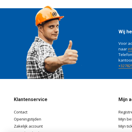
Wij he
Voor ad
naar
in
Telefon
kantoo
+32782
Klantenservice
Mijn 
Contact
Registr
Openingstijden
Mijn be
Zakelijk account
Mijn tic