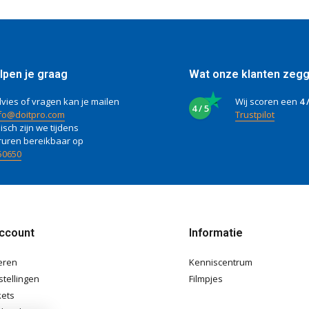
lpen je graag
Wat onze klanten zeg
vies of vragen kan je mailen
Wij scoren een
4 
4 / 5
fo@doitpro.com
Trustpilot
isch zijn we tijdens
ruren bereikbaar op
50650
account
Informatie
eren
Kenniscentrum
stellingen
Filmpjes
kets