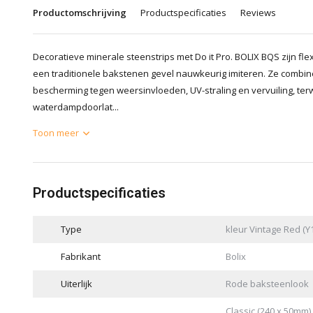
Productomschrijving
Productspecificaties
Reviews
Decoratieve minerale steenstrips met Do it Pro. BOLIX BQS zijn flex
een traditionele bakstenen gevel nauwkeurig imiteren. Ze combine
bescherming tegen weersinvloeden, UV-straling en vervuiling, ter
waterdampdoorlat...
Toon meer
Productspecificaties
Type
kleur Vintage Red (Y
Fabrikant
Bolix
Uiterlijk
Rode baksteenlook
Classic (240 x 50mm) 