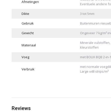
Afmetingen
Eventuele andere f
Dikte
3 tot 5mm
Gebruik
Buitenmuren nieuwbo
Gewicht
Ongeveer 7 kg/m² inc
Minerale vulstoffen,
Materiaal
kleurstoffen
Voeg
met BOLIX BQB 2-in-1
met normale voegdikte
Verbruik
Large ±48 strips/m²
Reviews