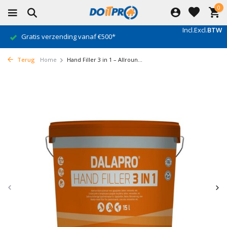
0
Incl.
Excl.
BTW
Gratis verzending vanaf €500*
Terug
Home
Hand Filler 3 in 1 – Allroun...