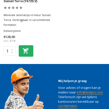
Sunset Terra (Y6725/2)
Minerale steenstrips in kleur Sunset
Terra. Verkrijgbaar in verschillende
formaten.
Deliverytime
€128,00
Incl. BTW
Wij helpen je graag
Voor advies of vragen kan je
mailen naar
info@doitpro.com
Telefonisch zijn we tijdens
kantooruren bereikbaar op
+3278250650