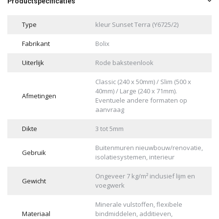
Productspecificaties
Type
kleur Sunset Terra (Y6725/2)
Fabrikant
Bolix
Uiterlijk
Rode baksteenlook
Classic (240 x 50mm) / Slim (500 x
40mm) / Large (240 x 71mm).
Afmetingen
Eventuele andere formaten op
aanvraag
Dikte
3 tot 5mm
Buitenmuren nieuwbouw/renovatie,
Gebruik
isolatiesystemen, interieur
Ongeveer 7 kg/m² inclusief lijm en
Gewicht
voegwerk
Minerale vulstoffen, flexibele
Materiaal
bindmiddelen, additieven,