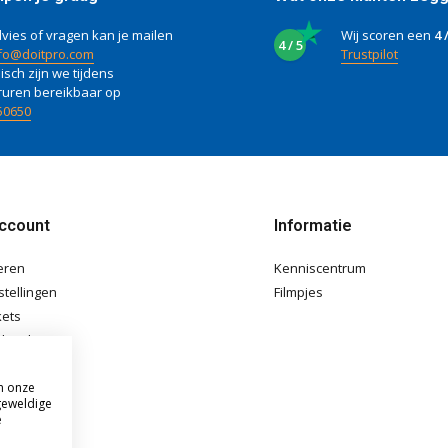
vies of vragen kan je mailen
Wij scoren een
4 
4 / 5
fo@doitpro.com
Trustpilot
isch zijn we tijdens
ruren bereikbaar op
50650
account
Informatie
eren
Kenniscentrum
stellingen
Filmpjes
kets
langlijst
m onze
geweldige
e