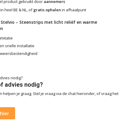
l product gebruikt door
aannemers
in heel BE & NL, of
gratis ophalen
in afhaalpunt
Stelvio – Steenstrips met licht reliëf en warme
en
imitatie
n snelle installatie
 weersbestendigheid
of advies nodig?
 helpen je graag. Stel je vraag via de chat hieronder, of vraag het
hier