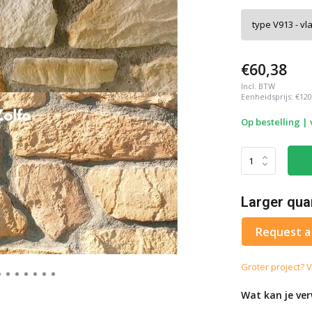
€60,38
Incl. BTW
Eenheidsprijs:
€120
Op bestelling |
Larger qua
Request a
Groter project? V
Wat kan je ve