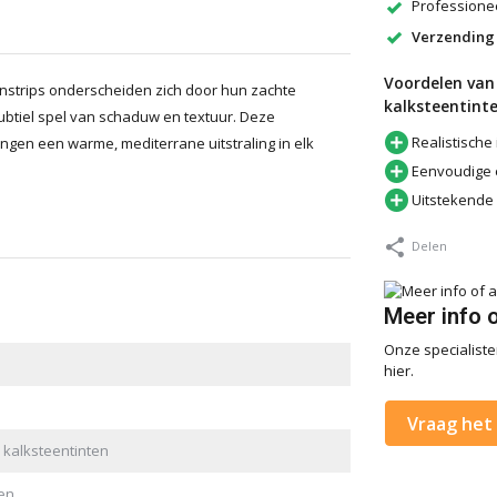
Professionee
Verzending
Voordelen van 
eenstrips onderscheiden zich door hun zachte
kalksteentint
subtiel spel van schaduw en textuur. Deze
Realistische 
engen een warme, mediterrane uitstraling in elk
Eenvoudige e
Uitstekende
Delen
Meer info 
Onze specialisten
hier.
Vraag het 
e kalksteentinten
en