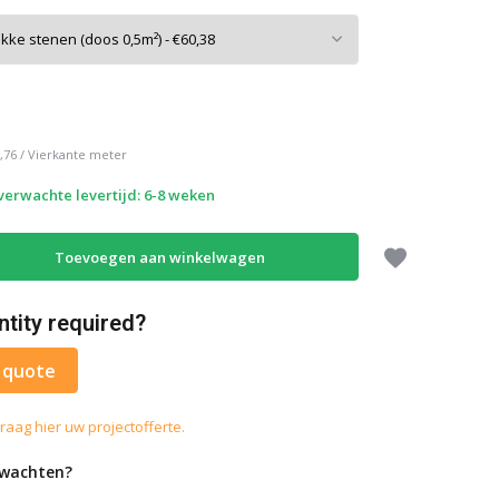
,76
/
Vierkante meter
 verwachte levertijd: 6-8 weken
Toevoegen aan winkelwagen
ntity required?
 quote
raag hier uw projectofferte.
rwachten?