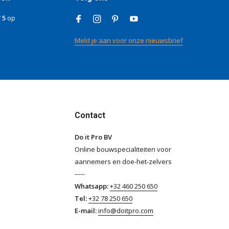
/ 5
op
Meld je aan voor onze nieuwsbrief
Contact
Do it Pro BV
Online bouwspecialiteiten voor
aannemers en doe-het-zelvers
-----
Whatsapp:
+32 460 250 650
Tel:
+32 78 250 650
E-mail:
info@doitpro.com