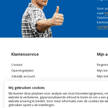
Voor ad
naar
in
Telefon
kantoo
+32782
Klantenservice
Mijn 
Contact
Registr
Openingstijden
Mijn be
Zakelijk account
Mijn tic
Betaalmethoden
Mijn ver
Wij gebruiken cookies
Verzenden & Afhalen
We kunnen deze plaatsen voor analyse van onze bezoekersgegevens, o
Algemene voorwaarden
website te verbeteren, gepersonaliseerde inhoud te tonen en om u een 
Disclaimer
website-ervaring te bieden. Voor meer informatie over de cookies die w
gebruiken opent u de instellingen.
Privacybeleid