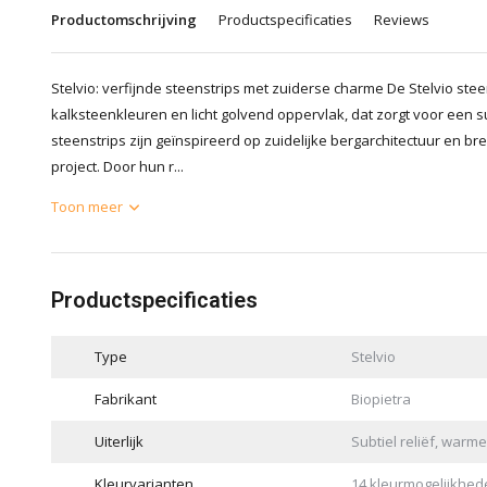
Productomschrijving
Productspecificaties
Reviews
Stelvio: verfijnde steenstrips met zuiderse charme De Stelvio st
kalksteenkleuren en licht golvend oppervlak, dat zorgt voor een 
steenstrips zijn geïnspireerd op zuidelijke bergarchitectuur en br
project. Door hun r...
Toon meer
Productspecificaties
Type
Stelvio
Fabrikant
Biopietra
Uiterlijk
Subtiel reliëf, warm
Kleurvarianten
14 kleurmogelijkhed