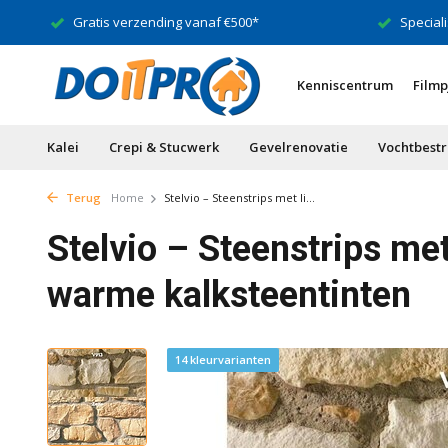
Gratis verzending vanaf €500*
Speciali
Kenniscentrum
Filmp
Kalei
Crepi & Stucwerk
Gevelrenovatie
Vochtbestr
Terug
Home
Stelvio – Steenstrips met li...
Stelvio – Steenstrips met 
warme kalksteentinten
14 kleurvarianten