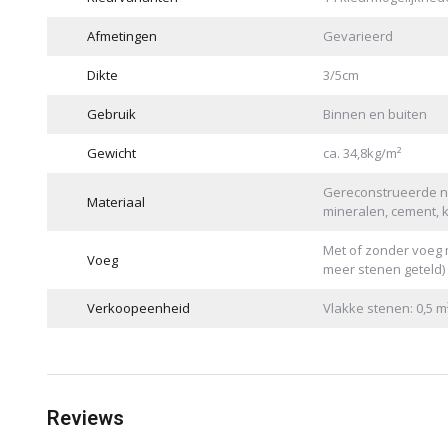
Afmetingen
Gevarieerd
Dikte
3/5cm
Gebruik
Binnen en buiten
Gewicht
ca. 34,8kg/m²
Gereconstrueerde na
Materiaal
mineralen, cement, 
Met of zonder voeg 
Voeg
meer stenen geteld)
Verkoopeenheid
Vlakke stenen: 0,5 
Reviews