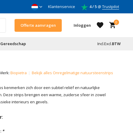
nnemers
Klantenservice
4 / 5
@
Trustpilot
0
Offerte aanvragen
Inloggen
Gereedschap
Incl.
Excl.
BTW
Account aanmaken
Merk:
Biopietra
Bekijk alles Onregelmatige natuursteenstrips
Account aanmaken
ps kenmerken zich door een subtiel reliëf en natuurlijke
. Deze strips brengen een warme, zuiderse sfeer in zowel
sieke interieurs en gevels.
r:
:
*