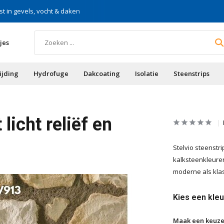
st in gevels, vocht & daken
Voor doe-het-zelf & aa
jes
ijding
Hydrofuge
Dakcoating
Isolatie
Steenstrips
licht reliëf en
Stelvio steenstri
kalksteenkleuren
moderne als klas
Kies een kleu
Maak een keuze