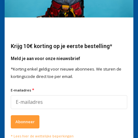
Wij helpen je graag
Voor advies of vragen kan je
mailen naar
info@doitpro.com
Telefonisch zijn we tijdens
kantooruren bereikbaar op
+3278250650
Krijg 10€ korting op je eerste bestelling*
Meld je aan voor onze nieuwsbrief
*Korting enkel geldig voor nieuwe abonnees. We sturen de
kortingscode direct toe per email.
Wat onze klanten zeggen
*
E-mailadres
4 / 5
Wij scoren een
4 / 5
op
Trustpilot
Volg ons
Abonneer
Meld je aan voor onze nieuwsbrief
* Lees hier de wettelijke beperkingen