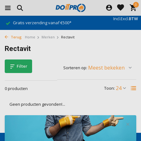
0
Incl.
Excl.
BTW
Gratis verzending vanaf €500*
Terug
Home
Merken
Rectavit
Rectavit
Filter
Sorteren op:
Toon:
0 producten
Geen producten gevonden!...