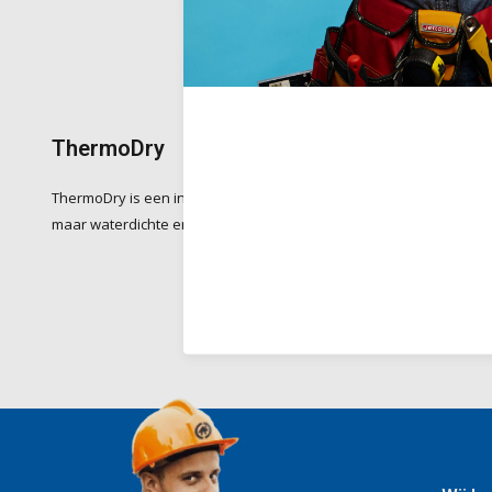
ThermoDry
ThermoDry is een innovatief systeem voor het beheersen van vo
maar waterdichte en thermisch actieve opbouw draagt het bij aa