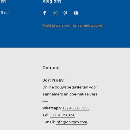
gen
Volg ons
/ 5
op
Meld je aan voor onze nieuwsbrief
Contact
Do it Pro BV
Online bouwspecialiteiten voor
aannemers en doe-het-zelvers
-----
Whatsapp:
+32 460 250 650
Tel:
+32 78 250 650
E-mail:
info@doitpro.com