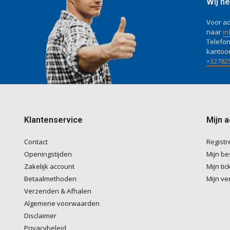
Wij he
Voor ad
naar
in
Telefon
kantoo
+32782
Klantenservice
Mijn 
Contact
Registr
Openingstijden
Mijn be
Zakelijk account
Mijn tic
Betaalmethoden
Mijn ver
Verzenden & Afhalen
Algemene voorwaarden
Disclaimer
Privacybeleid