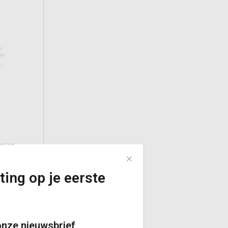
rming
hermisch
mmel &
ting op je eerste
onze nieuwsbrief