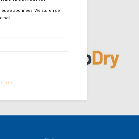
en
r nieuwe abonnees. We sturen de
 email.
rkingen