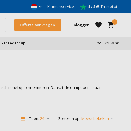
nnemers
Klantenservice
4 / 5
@
Trustpilot
0
Offerte aanvragen
Inloggen
Gereedschap
Incl.
Excl.
BTW
Account aanmaken
Account aanmaken
en schimmel op binnenmuren. Dankzij de dampopen, maar
Toon:
Sorteren op: