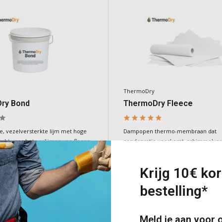
ThermoDry
ry Bond
ThermoDry Fleece
e, vezelversterkte lijm met hoge
Dampopen thermo-membraan dat
cht voor het verlijmen van fleece-
condensatie voorkomt, schimmelvo
nsystemen op binnenmuren
tegengaat en koude binnenmuren t
verbetert. Dé oplossing tegen schi
Krijg 10€ kor
vocht!
e
Deliverytime
bestelling*
€288,00
Incl. BTW
Meld je aan voor 