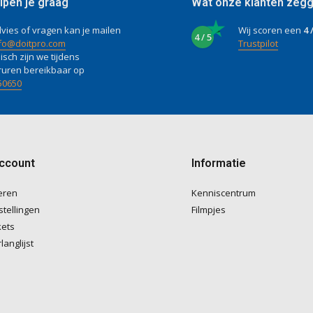
lpen je graag
Wat onze klanten zeg
vies of vragen kan je mailen
Wij scoren een
4 
4 / 5
fo@doitpro.com
Trustpilot
isch zijn we tijdens
ruren bereikbaar op
50650
account
Informatie
eren
Kenniscentrum
stellingen
Filmpjes
kets
langlijst