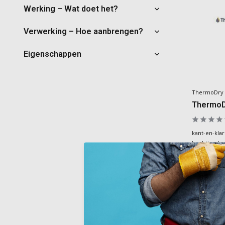
Werking – Wat doet het?
Verwerking – Hoe aanbrengen?
Eigenschappen
ThermoDry
ThermoD
kant-en-klar
hechtingskra
en membraa
Deliverytim
€48,00
Incl. BTW