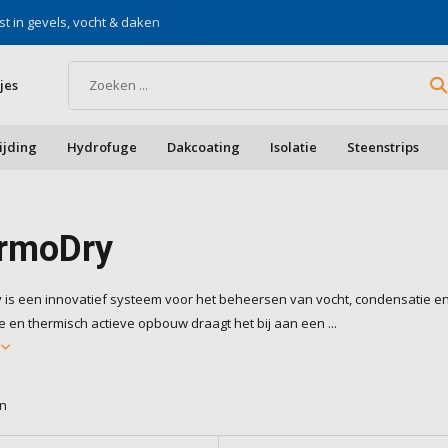
st in gevels, vocht & daken
Voor doe-het-zelf & aa
jes
ijding
Hydrofuge
Dakcoating
Isolatie
Steenstrips
rmoDry
is een innovatief systeem voor het beheersen van vocht, condensatie 
e en thermisch actieve opbouw draagt het bij aan een ...
r
en