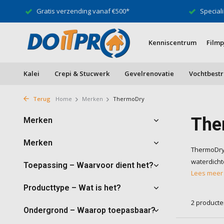
Gratis verzending vanaf €500*
Speciali
Kenniscentrum
Filmp
Kalei
Crepi & Stucwerk
Gevelrenovatie
Vochtbestr
Terug
Home
Merken
ThermoDry
The
Merken
Merken
ThermoDry 
waterdicht
Toepassing – Waarvoor dient het?
Lees mee
Producttype – Wat is het?
2 product
Ondergrond – Waarop toepasbaar?