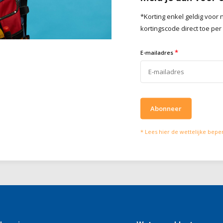
Toevoegen
Toevoeg
*Korting enkel geldig voo
kortingscode direct toe per
*
E-mailadres
cht, condensatie en schimmel op binnenmuren. Dankzij de dampopen,
n een gezonder en comfortabeler binnenklimaat.
Abonneer
* Lees hier de wettelijke bepe