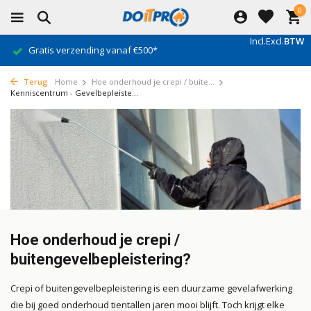
0
Incl.
Excl.
BTW
Gratis verzending vanaf €500*
Terug
Home
Hoe onderhoud je crepi / buite...
Kenniscentrum - Gevelbepleiste...
Hoe onderhoud je crepi /
buitengevelbepleistering?
Crepi of buitengevelbepleistering is een duurzame gevelafwerking
die bij goed onderhoud tientallen jaren mooi blijft. Toch krijgt elke