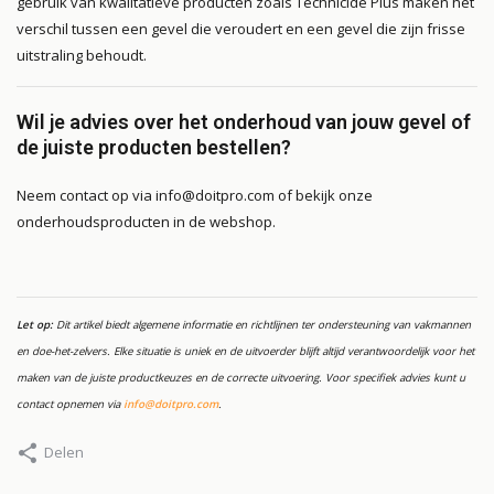
gebruik van kwalitatieve producten zoals Technicide Plus maken het
verschil tussen een gevel die veroudert en een gevel die zijn frisse
uitstraling behoudt.
Wil je advies over het onderhoud van jouw gevel of
de juiste producten bestellen?
Neem contact op via
info@doitpro.com
of bekijk onze
onderhoudsproducten in de webshop.
Let op:
Dit artikel biedt algemene informatie en richtlijnen ter ondersteuning van vakmannen
en doe-het-zelvers. Elke situatie is uniek en de uitvoerder blijft altijd verantwoordelijk voor het
maken van de juiste productkeuzes en de correcte uitvoering. Voor specifiek advies kunt u
contact opnemen via
info@doitpro.com
.
Delen