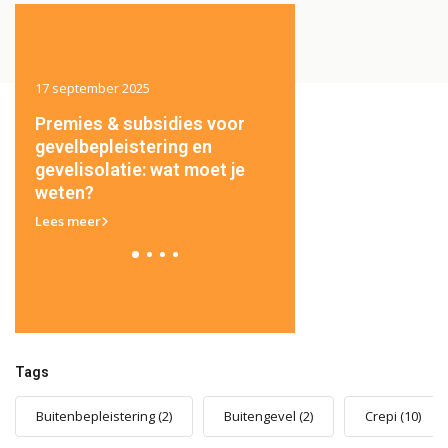
17 september 2025
17 september 2025
ft
Premies & subsidies voor
Hoe herstel je besch
aat
gevelbepleistering en
pleisterwerk of crepi
gevelisolatie: wat moet je
gevel?
weten?
Lees meer
Lees meer
Tags
Buitenbepleistering
(2)
Buitengevel
(2)
Crepi
(10)