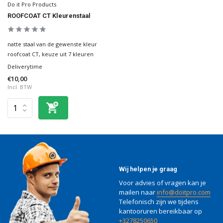
Do it Pro Products
ROOFCOAT CT Kleurenstaal
natte staal van de gewenste kleur
roofcoat CT, keuze uit 7 kleuren
Deliverytime
€10,00
Incl. BTW
Wij helpen je graag
Voor advies of vragen kan je
mailen naar
info@doitpro.com
Telefonisch zijn we tijdens
kantooruren bereikbaar op
+3278250650