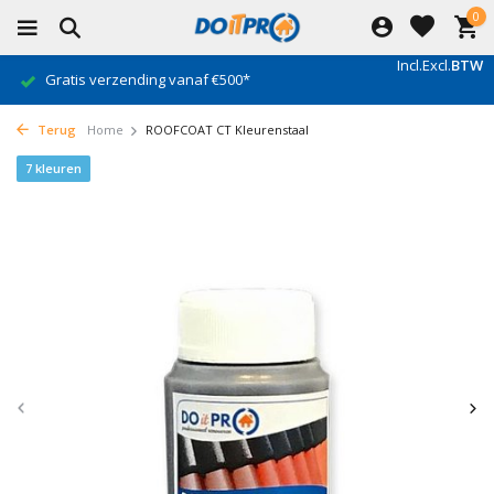
0
Incl.
Excl.
BTW
Gratis verzending vanaf €500*
Terug
Home
ROOFCOAT CT Kleurenstaal
7 kleuren