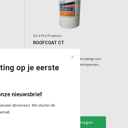
Do it Pro Products
ROOFCOAT CT
ating op
Duurzame waterafstotende dakcoating voor
ken
poreuze dakbedekking zoals betonpannen.
ting op je eerste
loeden en
 aan te
onze nieuwsbrief
Deliverytime
€475,00
r nieuwe abonnees. We sturen de
Incl. BTW
 email.
en
Toevoegen