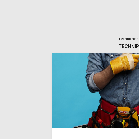
Techniche
TECHNI
Universele t
elasticiteit 
Deliverytim
€49,00
Incl. BTW