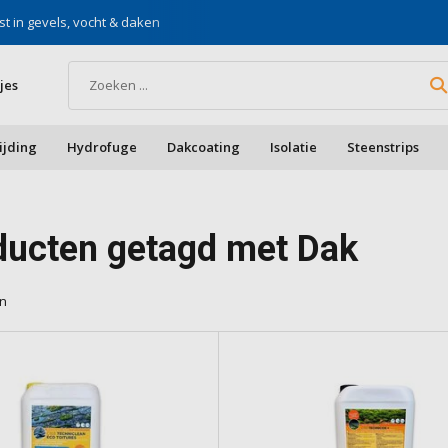
st in gevels, vocht & daken
Voor doe-het-zelf & aa
jes
ijding
Hydrofuge
Dakcoating
Isolatie
Steenstrips
ducten getagd met Dak
en