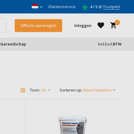
nnemers
Klantenservice
4 / 5
@
Trustpilot
0
Offerte aanvragen
Inloggen
Gereedschap
Incl.
Excl.
BTW
Account aanmaken
Account aanmaken
Toon:
Sorteren op: