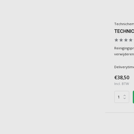
Techniche
TECHNI
Reinigingsp
verwijderen
Deliverytim
€38,50
Incl. BTW