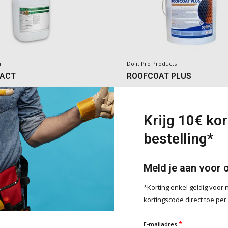
m
Do it Pro Products
PACT
ROOFCOAT PLUS
oeslagstof: hechting, weerstand,
Beschermende en decoratieve dakco
en afdichting
waterbasis die de levensduur van da
Krijg 10€ kor
verlengt, bestand is tegen weersinv
bestelling*
vervuiling, snel droogt en eenvoudig
brengen is dankzij de thixotrope
samenstelling.
Meld je aan voor 
e
Deliverytime
€399,00
*Korting enkel geldig voo
Incl. BTW
kortingscode direct toe per
Toevoegen
Toevoeg
*
E-mailadres