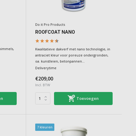
Do it Pro Products
ROOFCOAT NANO
chimmels,
Kwalitatieve dakverf met nano technologie, in
antraciet kleur voor poreuze ondergronden,
oa. kunstleien, betonpannen...
Deliverytime
€209,00
Incl. BTW
en
Toevoegen
7 kleuren