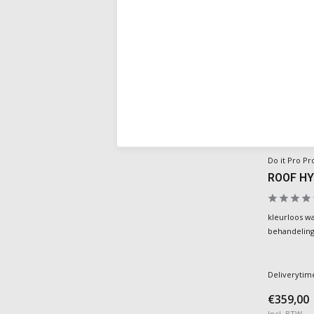
Do it Pro Pr
ROOF H
kleurloos w
behandeling
Deliverytim
€359,00
Incl. BTW