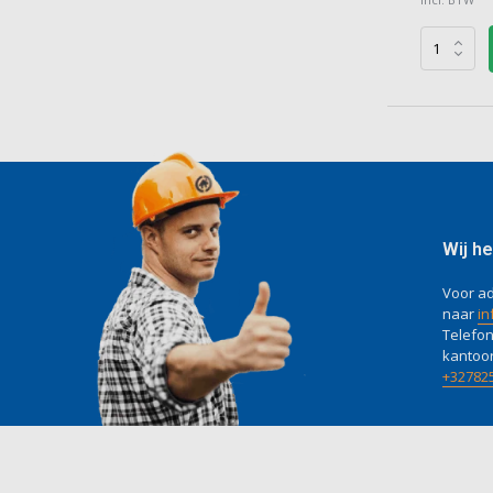
Wij he
Voor ad
naar
in
Telefon
kantoo
+32782