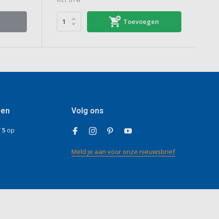
Toevoegen
gen
Volg ons
/ 5
op
Meld je aan voor onze nieuwsbrief