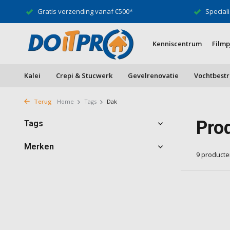
Gratis verzending vanaf €500*
Speciali
Kenniscentrum
Filmp
Kalei
Crepi & Stucwerk
Gevelrenovatie
Vochtbestr
Terug
Home
Tags
Dak
Pro
Tags
Merken
9 product