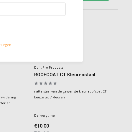
7 kleuren
rkingen
Do it Pro Products
ROOFCOAT CT Kleurenstaal
natte staal van de gewenste kleur roofcoat CT,
rwijdering
keuze uit 7 kleuren
cteriën
Deliverytime
€10,00
Incl. BTW