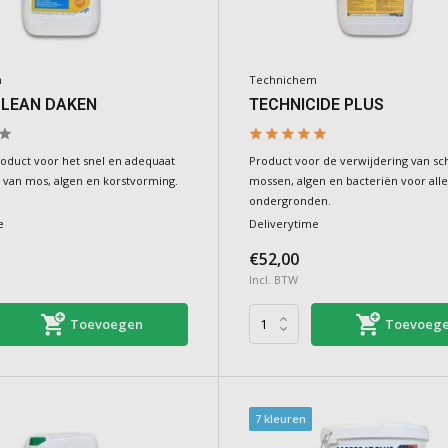
m
Technichem
CLEAN DAKEN
TECHNICIDE PLUS
roduct voor het snel en adequaat
Product voor de verwijdering van s
 van mos, algen en korstvorming.
mossen, algen en bacteriën voor alle
ondergronden.
e
Deliverytime
€52,00
Incl. BTW
Toevoegen
Toevoeg
7 kleuren