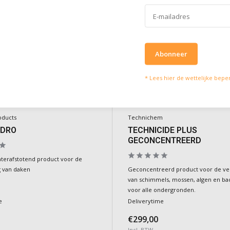
Abonneer
* Lees hier de wettelijke bepe
oducts
Technichem
YDRO
TECHNICIDE PLUS
GECONCENTREERD
aterafstotend product voor de
 van daken
Geconcentreerd product voor de ve
van schimmels, mossen, algen en ba
voor alle ondergronden.
e
Deliverytime
€299,00
Incl. BTW