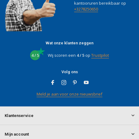
kantooruren bereikbaar op
+3278250650
Wat onze klanten zeggen
4 / 5
Wij scoren een
4 / 5
op
Trustpilot
Volg ons
Meld je aan voor onze nieuwsbrief
Klantenservice
Mijn account