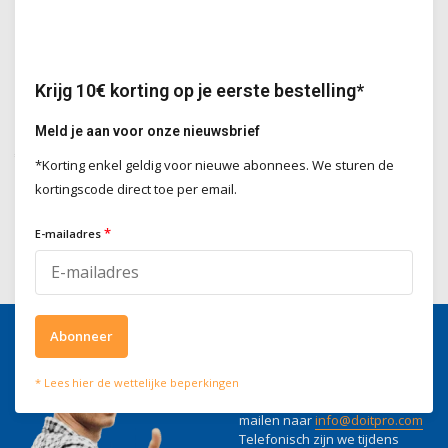
CHIPPER Kleurstalen pakket
ROOFCOAT CT Kleurenstaal
tot 3 droge kleurstalen Chipper
natte staal van de gewenste kleur
mortel naar wens, keuze uit 5
roofcoat CT, keuze uit 7 kleuren
Krijg 10€ korting op je eerste bestelling*
kleuren
Meld je aan voor onze nieuwsbrief
Deliverytime
Deliverytime
€25,00
€10,00
€10,00
*Korting enkel geldig voor nieuwe abonnees. We sturen de
Incl. BTW
Incl. BTW
kortingscode direct toe per email.
*
E-mailadres
Abonneer
Wij helpen je graag
* Lees hier de wettelijke beperkingen
Voor advies of vragen kan je
mailen naar
info@doitpro.com
Telefonisch zijn we tijdens