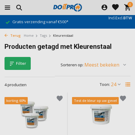
0
Incl.
Excl.
BTW
Gratis verzending vanaf €500*
Terug
Home
Tags
Kleurenstaal
Producten getagd met Kleurenstaal
Filter
Sorteren op:
Toon:
4 producten
korting 60%
Test de kleur op uw gevel