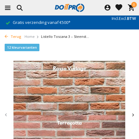
0
Incl.
Excl.
BTW
Gratis verzending vanaf €500*
Terug
Home
Listello Toscana 3 – Steenst...
12 kleurvarianten