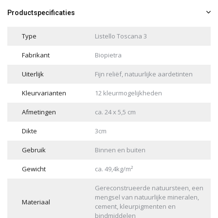
Productspecificaties
Type
Listello Toscana 3
Fabrikant
Biopietra
Uiterlijk
Fijn reliëf, natuurlijke aardetinten
Kleurvarianten
12 kleurmogelijkheden
Afmetingen
ca. 24 x 5,5 cm
Dikte
3cm
Gebruik
Binnen en buiten
Gewicht
ca. 49,4kg/m²
Gereconstrueerde natuursteen, een
mengsel van natuurlijke mineralen,
Materiaal
cement, kleurpigmenten en
bindmiddelen