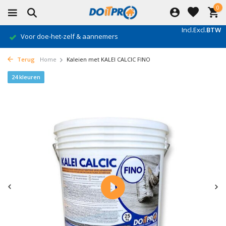
0
Incl.
Excl.
BTW
Voor doe-het-zelf & aannemers
Terug
Home
Kaleien met KALEI CALCIC FINO
24 kleuren