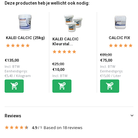
Deze producten heb je wellicht ook nodig:
KALEI CALCIC (25kg)
CALCIC FIX
KALEI CALCIC
Kleurstal...
€89,00
€135,00
€75,00
€25,00
Incl. BTW
Incl. BTW
€10,00
Eenheidsprijs:
Eenheidsprijs:
€5,40
/
Kilogram
Incl. BTW
€15,00
/
Liter
Reviews
4.9
/
Based on 18 reviews
5