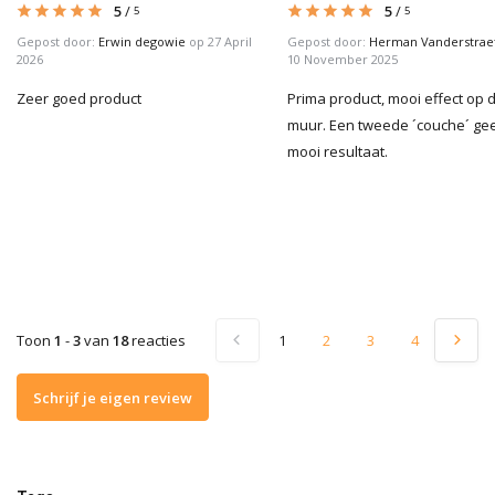
5
/
5
/
5
5
Gepost door:
Erwin degowie
op 27 April
Gepost door:
Herman Vanderstrae
2026
10 November 2025
Zeer goed product
Prima product, mooi effect op 
muur. Een tweede ´couche´ ge
mooi resultaat.
Toon
1
-
3
van
18
reacties
1
2
3
4
5
Schrijf je eigen review