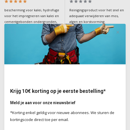
bescherming voor kalei, hydrofuge
Reinigingsproduct voor het snel en
voor het impregneren van kalei en
adequaat verwijderen van mos,
cementgebonden ondergronden,
algen en korstvorming.
maakt waterafstotend
Deliverytime
Deliverytime
€179,00
€38,50
Incl. BTW
Incl. BTW
Volumekorting!
Krijg 10€ korting op je eerste bestelling*
Meld je aan voor onze nieuwsbrief
*Korting enkel geldig voor nieuwe abonnees. We sturen de
Do it Pro Products
Do it Pro Products
Facade Protect
kortingscode direct toe per email.
Facade Protect GEL