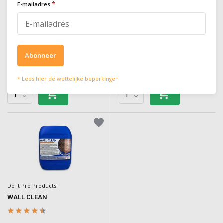
*
E-mailadres
Watergedragen hydrofuge om
Hydrofuge gel (crème) om gevels te
gevels te impregneren en langdurig
impregneren zonder druipen, met
te beschermen tegen vocht, vuil en
langdurige bescherming tegen
vorst
vocht, vuil en vorst
Deliverytime
Deliverytime
Abonneer
€149,00
€179,00
Incl. BTW
Incl. BTW
* Lees hier de wettelijke beperkingen
Do it Pro Products
WALL CLEAN