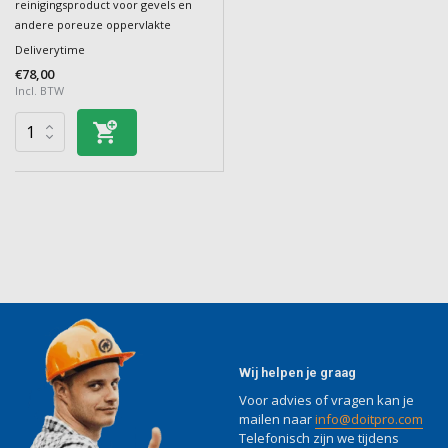
reinigingsproduct voor gevels en
andere poreuze oppervlakte
Deliverytime
€78,00
Incl. BTW
Wij helpen je graag
Voor advies of vragen kan je
mailen naar
info@doitpro.com
Telefonisch zijn we tijdens