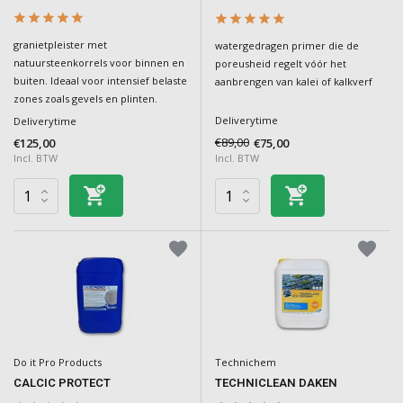
granietpleister met
watergedragen primer die de
natuursteenkorrels voor binnen en
poreusheid regelt vóór het
buiten. Ideaal voor intensief belaste
aanbrengen van kalei of kalkverf
zones zoals gevels en plinten.
Deliverytime
Deliverytime
€89,00
€75,00
€125,00
Incl. BTW
Incl. BTW
Do it Pro Products
Technichem
CALCIC PROTECT
TECHNICLEAN DAKEN