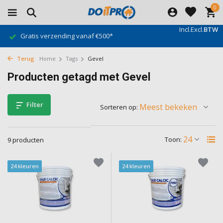
0
Incl.
Excl.
BTW
Gratis verzending vanaf €500*
Terug
Home
Tags
Gevel
Producten getagd met Gevel
Filter
Sorteren op:
Toon:
9 producten
24 kleuren
24 kleuren