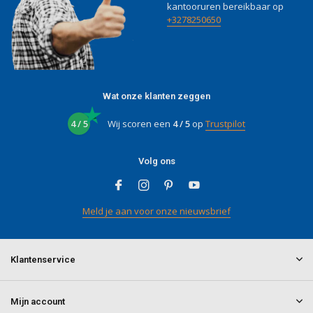
kantooruren bereikbaar op
+3278250650
Wat onze klanten zeggen
4 / 5
Wij scoren een
4 / 5
op
Trustpilot
Volg ons
Meld je aan voor onze nieuwsbrief
Klantenservice
Mijn account