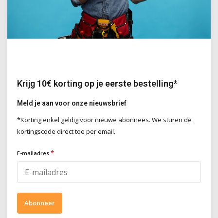
binnen op minerale oppervlakken.
Deliverytime
Deliverytime
€79,00
€49,00
Incl. BTW
Incl. BTW
Krijg 10€ korting op je eerste bestelling*
24 kleuren
Meld je aan voor onze nieuwsbrief
*Korting enkel geldig voor nieuwe abonnees. We sturen de
kortingscode direct toe per email.
Do it Pro Products
Do it Pro Products
*
E-mailadres
CALCIC PAINT
CHIPPER FIX
Minerale gladde kalkverf op basis
primer die de hechting en
van luchtkalk, voor binnen &
elasticiteit van Chippermortels
Abonneer
buiten. Keuze uit 24 natuurlijke
bevordert
kleuren.