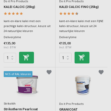
Do it Pro Products
Do it Pro Products
KALEI CALCIC (25kg)
KALEI CALCIC FINO (25kg)
kant-en-klare kalei met een
kant-en-klare kalei met een FIJNE
prachtige kalei-structuur, keuze uit
kalei-structuur, keuze uit 24
24 natuurlijke kleuren
natuurlijke kleuren
Deliverytime
Deliverytime
€135,00
€135,00
Incl. BTW
Incl. BTW
NCS of RAL kleuren
Strikolith
Do it Pro Products
Strikotherm Pearlcoat
GRANICOAT