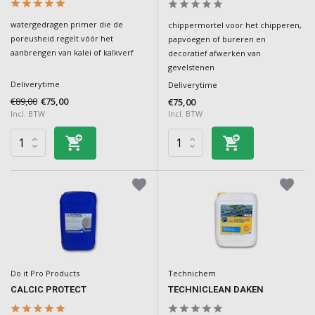
watergedragen primer die de
chippermortel voor het chipperen,
poreusheid regelt vóór het
papvoegen of bureren en
aanbrengen van kalei of kalkverf
decoratief afwerken van
gevelstenen
Deliverytime
Deliverytime
€89,00
€75,00
€75,00
Incl. BTW
Incl. BTW
Do it Pro Products
Technichem
CALCIC PROTECT
TECHNICLEAN DAKEN