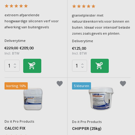
extreem afparelende
granietpleister met
hoogwaardige siliconen verf voor
natuursteenkorrels voor binnen en
afwerking van buitengevels
buiten. Ideaal voor intensief belaste
zones zoals gevels en plinten.
Deliverytime
Deliverytime
€229,00
€209,00
€125,00
Incl. BTW
Incl. BTW
korting 16%
5 kleuren
Do it Pro Products
Do it Pro Products
CALCIC FIX
CHIPPER (25kg)