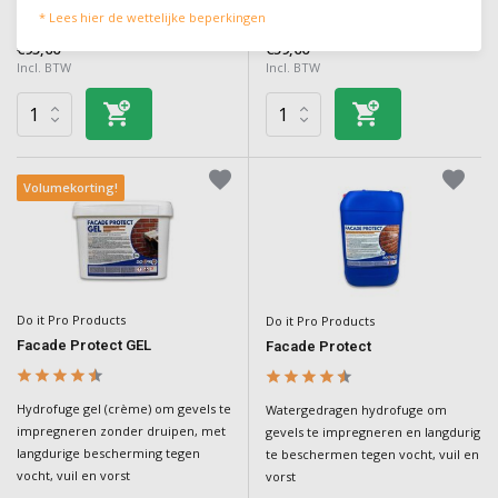
* Lees hier de wettelijke beperkingen
Deliverytime
Deliverytime
€95,00
€59,00
Incl. BTW
Incl. BTW
Volumekorting!
Do it Pro Products
Do it Pro Products
Facade Protect GEL
Facade Protect
Hydrofuge gel (crème) om gevels te
Watergedragen hydrofuge om
impregneren zonder druipen, met
gevels te impregneren en langdurig
langdurige bescherming tegen
te beschermen tegen vocht, vuil en
vocht, vuil en vorst
vorst