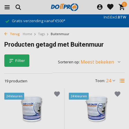
0
Incl.
Excl.
BTW
Gratis verzending vanaf €500*
Terug
Home
Tags
Buitenmuur
Producten getagd met Buitenmuur
Filter
Sorteren op:
Toon:
19 producten
24 kleuren
24 kleuren