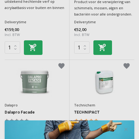
uitstekend hechtende verf op
Product voor de verwijdering van
acrylaatbasis voor buiten en binnen
schimmels, mossen, algen en
bacteriën voor alle ondergronden.
Deliverytime
Deliverytime
€159,00
€52,00
Incl. BTW
Incl. BTW
Dalapro
Technichem
Dalapro Facade
TECHNIPACT
Grijze kant-en-klare handplamuur
Universele toeslagstof: hechting,
voor kleine reparaties buiten en
weerstand, elasticiteit en afdichting