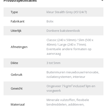
Productspecificaties
Type
kleur Stealth Grey (X5124/7)
Fabrikant
Bolix
Uiterlijk
Donkere baksteenlook
Classic (240 x 50mm) / Slim (500 x
40mm) / Large (240 x 71mm).
Afmetingen
Eventuele andere formaten op
aanvraag
Dikte
3 tot 5mm
Buitenmuren nieuwbouw/renovatie,
Gebruik
isolatiesystemen, interieur
Ongeveer 7 kg/m² inclusief lijm en
Gewicht
voegwerk
Minerale vulstoffen, flexibele
Materiaal
bindmiddelen, additieven,