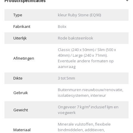
Productspecificaties
Type
kleur Ruby Stone (EQ90)
Fabrikant
Bolix
Uiterlijk
Rode baksteenlook
Classic (240 x 50mm) / Slim (500 x
40mm) / Large (240 x 71mm).
Afmetingen
Eventuele andere formaten op
aanvraag
Dikte
3 tot 5mm
Buitenmuren nieuwbouw/renovatie,
Gebruik
isolatiesystemen, interieur
Ongeveer 7 kg/m² inclusief lijm en
Gewicht
voegwerk
Minerale vulstoffen, flexibele
Materiaal
bindmiddelen, additieven,