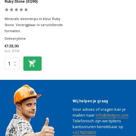
Ruby Stone (EQ90)
Minerale steenstrips in kleur Ruby
Stone. Verkrijgbaar in verschillende
formaten.
Deliverytime
€128,00
Incl. BTW
Wij helpen je graag
Voor advies of vragen kan je
mailen naar
info@doitpro.com
Telefonisch zijn we tijdens
kantooruren bereikbaar op
+3278250650