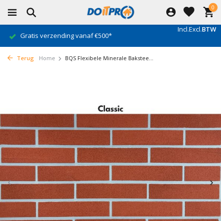
0
Incl.
Excl.
BTW
Gratis verzending vanaf €500*
Terug
Home
BQS Flexibele Minerale Bakstee...