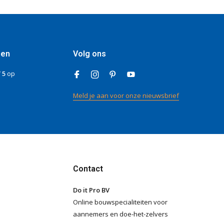
gen
Volg ons
/ 5
op
Meld je aan voor onze nieuwsbrief
Contact
Do it Pro BV
Online bouwspecialiteiten voor
aannemers en doe-het-zelvers