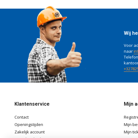
Wij he
Voor ad
naar
in
Telefon
kantoo
+32782
Klantenservice
Mijn 
Contact
Registr
Openingstijden
Mijn be
Zakelijk account
Mijn tic