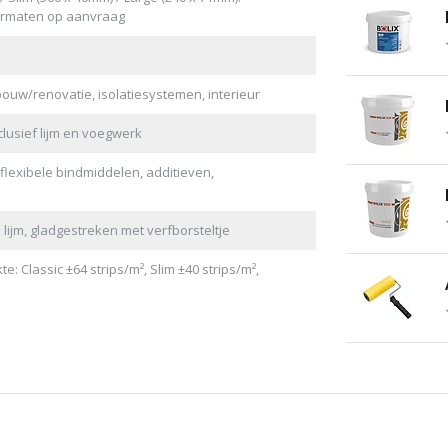
ormaten op aanvraag
uw/renovatie, isolatiesystemen, interieur
lusief lijm en voegwerk
 flexibele bindmiddelen, additieven,
 lijm, gladgestreken met verfborsteltje
: Classic ±64 strips/m², Slim ±40 strips/m²,