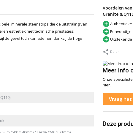
Voordelen van 
Granite (EQ110
Authentieke
ibele, minerale steenstrips die de uitstraling van
ren esthetiek met technische prestaties:
Eenvoudige e
wijl de gevel toch kan ademen dankzij de hoge
Uitstekende
Delen
Meer info 
Onze specialisten
hier.
EQ110)
Vraag het 
ook
Deze produc
/ Slim (500 x 40mm) / Large (240 x 71mm).