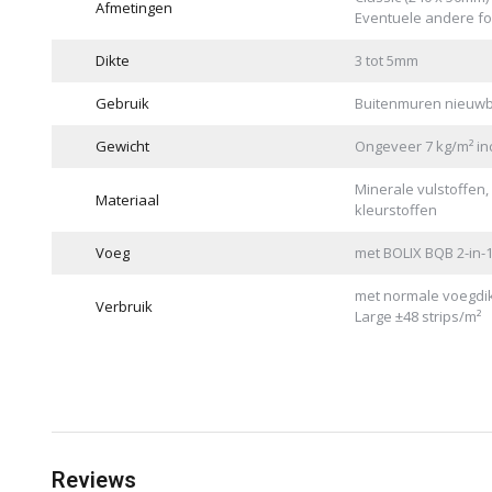
Afmetingen
Eventuele andere f
Dikte
3 tot 5mm
Gebruik
Buitenmuren nieuwbo
Gewicht
Ongeveer 7 kg/m² inc
Minerale vulstoffen,
Materiaal
kleurstoffen
Voeg
met BOLIX BQB 2-in-1
met normale voegdikte
Verbruik
Large ±48 strips/m²
Reviews