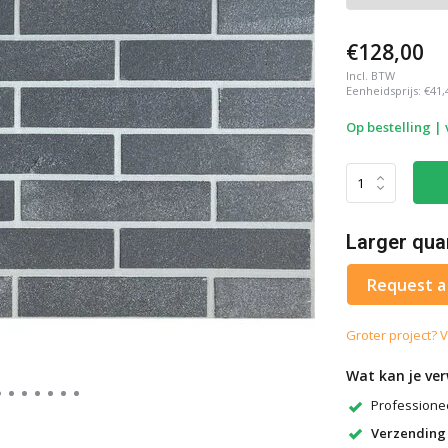
€128,00
Incl. BTW
Eenheidsprijs:
€41,
Op bestelling |
Larger qua
Request a
Groter project? V
Wat kan je ve
Professionee
Verzending