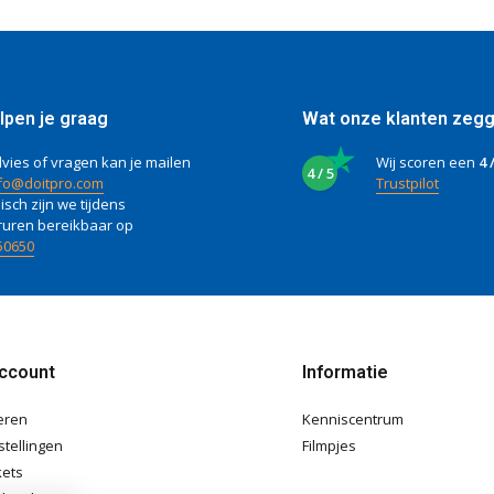
lpen je graag
Wat onze klanten zeg
vies of vragen kan je mailen
Wij scoren een
4 
4 / 5
fo@doitpro.com
Trustpilot
isch zijn we tijdens
ruren bereikbaar op
50650
account
Informatie
eren
Kenniscentrum
stellingen
Filmpjes
kets