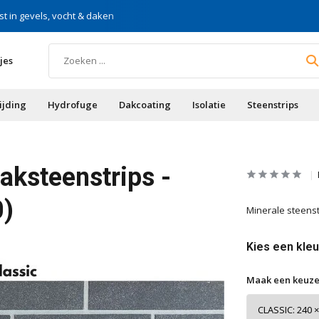
st in gevels, vocht & daken
Voor doe-het-zelf & aa
jes
ijding
Hydrofuge
Dakcoating
Isolatie
Steenstrips
aksteenstrips -
0)
Minerale steenstr
Kies een kleu
Maak een keuze