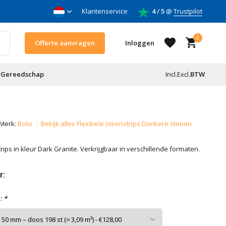
nnemers
Klantenservice
4 / 5
@
Trustpilot
0
Offerte aanvragen
Inloggen
Gereedschap
Incl.
Excl.
BTW
Account aanmaken
Merk:
Bolix
Bekijk alles Flexibele steenstrips Donkere stenen
Account aanmaken
ips in kleur Dark Granite. Verkrijgbaar in verschillende formaten.
r:
:
*