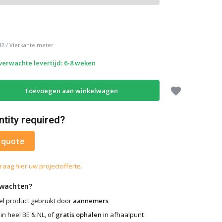
42
/
Vierkante meter
 verwachte levertijd: 6-8 weken
Toevoegen aan winkelwagen
ntity required?
 quote
raag hier uw projectofferte.
rwachten?
l product gebruikt door
aannemers
in heel BE & NL, of
gratis ophalen
in afhaalpunt