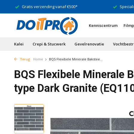
Gratis verzending vanaf €500*
Speciali
Kenniscentrum
Filmp
Kalei
Crepi & Stucwerk
Gevelrenovatie
Vochtbestr
Terug
Home
BQS Flexibele Minerale Bakstee...
BQS Flexibele Minerale B
type Dark Granite (EQ11