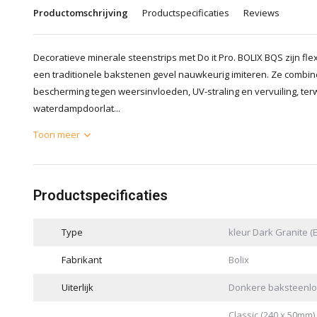
Productomschrijving
Productspecificaties
Reviews
Decoratieve minerale steenstrips met Do it Pro. BOLIX BQS zijn flex
een traditionele bakstenen gevel nauwkeurig imiteren. Ze combine
bescherming tegen weersinvloeden, UV-straling en vervuiling, ter
waterdampdoorlat...
Toon meer
Productspecificaties
Type
kleur Dark Granite (
Fabrikant
Bolix
Uiterlijk
Donkere baksteenl
Classic (240 x 50mm) 