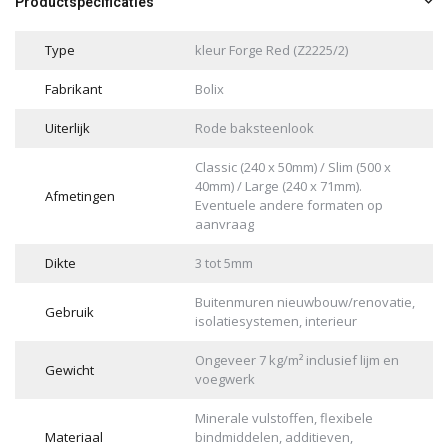
Productspecificaties
Type
kleur Forge Red (Z2225/2)
Fabrikant
Bolix
Uiterlijk
Rode baksteenlook
Classic (240 x 50mm) / Slim (500 x
40mm) / Large (240 x 71mm).
Afmetingen
Eventuele andere formaten op
aanvraag
Dikte
3 tot 5mm
Buitenmuren nieuwbouw/renovatie,
Gebruik
isolatiesystemen, interieur
Ongeveer 7 kg/m² inclusief lijm en
Gewicht
voegwerk
Minerale vulstoffen, flexibele
Materiaal
bindmiddelen, additieven,