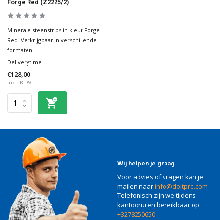
Forge Red (Z2225/2)
Minerale steenstrips in kleur Forge
Red. Verkrijgbaar in verschillende
formaten.
Deliverytime
€128,00
Incl. BTW
Wij helpen je graag
Voor advies of vragen kan je
mailen naar
info@doitpro.com
Telefonisch zijn we tijdens
kantooruren bereikbaar op
+3278250650