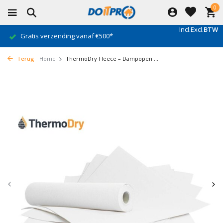
0
Incl.
Excl.
BTW
Gratis verzending vanaf €500*
Terug
Home
ThermoDry Fleece – Dampopen ...