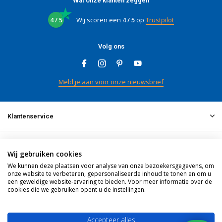
Wat onze klanten zeggen
4 / 5
Wij scoren een
4 / 5
op
Trustpilot
Volg ons
Meld je aan voor onze nieuwsbrief
Klantenservice
Mijn account
Wij gebruiken cookies
We kunnen deze plaatsen voor analyse van onze bezoekersgegevens, om
onze website te verbeteren, gepersonaliseerde inhoud te tonen en om u
Informatie
een geweldige website-ervaring te bieden. Voor meer informatie over de
cookies die we gebruiken opent u de instellingen.
Contact
Accepteer alles