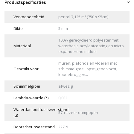
Productspecificaties
Verkoopeenheid
per rol 7,125 m² (750 x 95cm)
Dikte
5 mm
100% gerecycleerd polyester met
Materiaal
waterbasis acrylaatcoating en micro-
expanderend middel
muren, plafonds en vloeren met
Geschikt voor
schimmelgroei, opstijgend vocht,
koudebruggen...
Schimmelgroei
afwezig
Lambda-waarde (λ)
0,031
Waterdampdiffusieweerstand
57μ = zeer dampopen
(µ)
Doorscheurweerstand
227 N