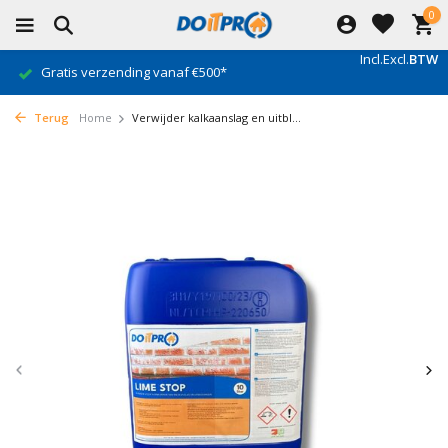
0
Incl.
Excl.
BTW
Gratis verzending vanaf €500*
Terug
Home
Verwijder kalkaanslag en uitbl...