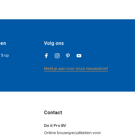
gen
Volg ons
/ 5
op
Meld je aan voor onze nieuwsbrief
Contact
Do it Pro BV
Online bouwspecialiteiten voor