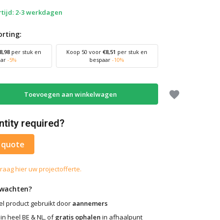
tijd: 2-3 werkdagen
rting:
8,98
per stuk en
Koop 50 voor
€8,51
per stuk en
aar
-5%
bespaar
-10%
Toevoegen aan winkelwagen
ntity required?
 quote
raag hier uw projectofferte.
rwachten?
l product gebruikt door
aannemers
in heel BE & NL, of
gratis ophalen
in afhaalpunt