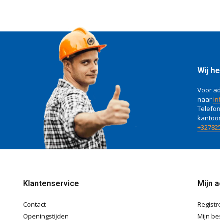
Wij he
Voor ad
naar
in
Telefon
kantoo
+32782
Klantenservice
Mijn 
Contact
Registr
Openingstijden
Mijn be