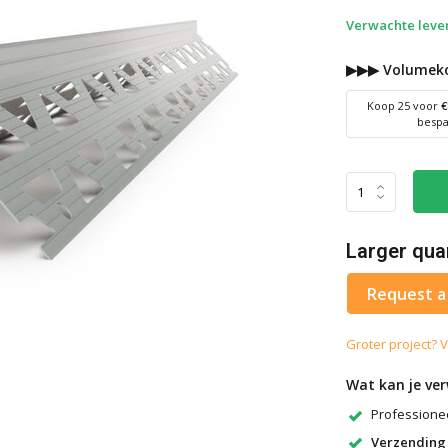
Verwachte lever
▶▶▶ Volumeko
Koop 25 voor
€
besp
Larger qua
Request a
Groter project? V
Wat kan je ve
Professionee
Verzending