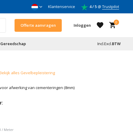
nnemers
Klantenservice
4 / 5
@
Trustpilot
0
Offerte aanvragen
Inloggen
Gereedschap
Incl.
Excl.
BTW
Account aanmaken
Bekijk alles Gevelbepleistering
Account aanmaken
 voor afwerking van cementeringen (8mm)
r:
8
/
Meter