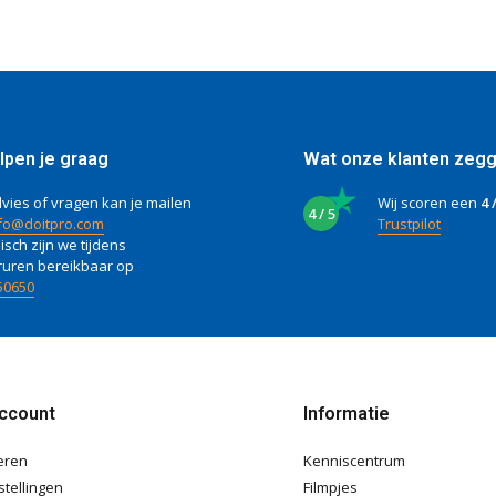
lpen je graag
Wat onze klanten zeg
vies of vragen kan je mailen
Wij scoren een
4 
4 / 5
fo@doitpro.com
Trustpilot
isch zijn we tijdens
ruren bereikbaar op
50650
account
Informatie
eren
Kenniscentrum
stellingen
Filmpjes