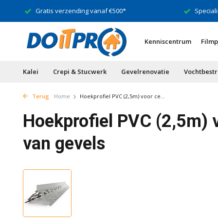
Gratis verzending vanaf €500*
Speciali
Kenniscentrum
Filmp
Kalei
Crepi & Stucwerk
Gevelrenovatie
Vochtbestr
Terug
Home
Hoekprofiel PVC (2,5m) voor ce...
Hoekprofiel PVC (2,5m) 
van gevels