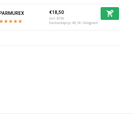
€18,50
PARMUREX
Incl. BTW
Eenheidsprijs:
€0,74
/
Kilogram