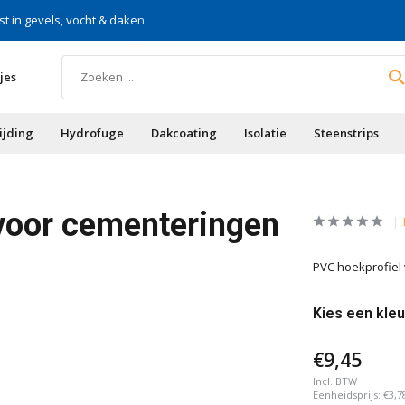
st in gevels, vocht & daken
Voor doe-het-zelf & aa
jes
ijding
Hydrofuge
Dakcoating
Isolatie
Steenstrips
voor cementeringen
PVC hoekprofiel
Kies een kleu
€9,45
Incl. BTW
Eenheidsprijs:
€3,7