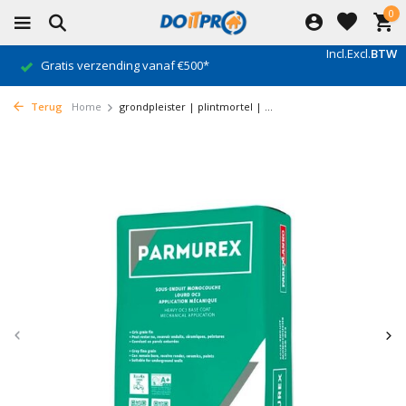
0
Incl.
Excl.
BTW
Gratis verzending vanaf €500*
Terug
Home
grondpleister | plintmortel | ...