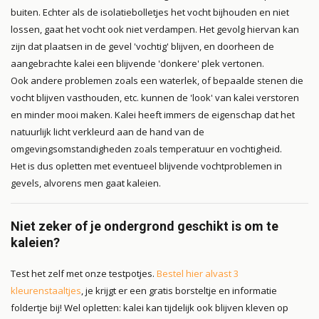
buiten. Echter als de isolatiebolletjes het vocht bijhouden en niet
lossen, gaat het vocht ook niet verdampen. Het gevolg hiervan kan
zijn dat plaatsen in de gevel 'vochtig' blijven, en doorheen de
aangebrachte kalei een blijvende 'donkere' plek vertonen.
Ook andere problemen zoals een waterlek, of bepaalde stenen die
vocht blijven vasthouden, etc. kunnen de 'look' van kalei verstoren
en minder mooi maken. Kalei heeft immers de eigenschap dat het
natuurlijk licht verkleurd aan de hand van de
omgevingsomstandigheden zoals temperatuur en vochtigheid.
Het is dus opletten met eventueel blijvende vochtproblemen in
gevels, alvorens men gaat kaleien.
Niet zeker of je ondergrond geschikt is om te
kaleien?
Test het zelf met onze testpotjes.
Bestel hier alvast 3
kleurenstaaltjes
, je krijgt er een gratis borsteltje en informatie
foldertje bij! Wel opletten: kalei kan tijdelijk ook blijven kleven op