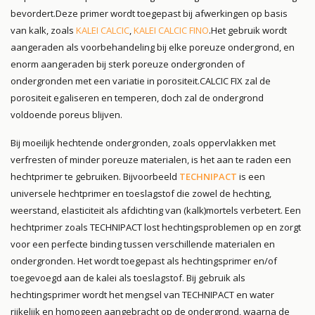
bevordert.
Deze primer wordt toegepast bij afwerkingen op basis
van kalk, zoals
KALEI CALCIC
,
KALEI CALCIC FINO
.
Het gebruik wordt
aangeraden als voorbehandeling bij elke poreuze ondergrond, en
enorm aangeraden bij sterk poreuze ondergronden of
ondergronden met een variatie in porositeit.
CALCIC FIX zal de
porositeit egaliseren en temperen, doch zal de ondergrond
voldoende poreus blijven.
Bij moeilijk hechtende ondergronden, zoals oppervlakken met
verfresten of minder poreuze materialen, is het aan te raden een
hechtprimer te gebruiken. Bijvoorbeeld
TECHNIPACT
is een
universele hechtprimer en toeslagstof die zowel de hechting,
weerstand, elasticiteit als afdichting van (kalk)mortels verbetert. Een
hechtprimer zoals TECHNIPACT lost hechtingsproblemen op en zorgt
voor een perfecte binding tussen verschillende materialen en
ondergronden. Het wordt toegepast als hechtingsprimer en/of
toegevoegd aan de kalei als toeslagstof. Bij gebruik als
hechtingsprimer wordt het mengsel van TECHNIPACT en water
rijkelijk en homogeen aangebracht op de ondergrond, waarna de