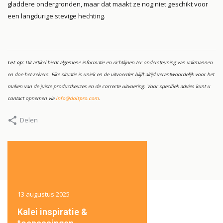
gladdere ondergronden, maar dat maakt ze nog niet geschikt voor
een langdurige stevige hechting.
Let op:
Dit artikel biedt algemene informatie en richtlijnen ter ondersteuning van vakmannen
en doe-het-zelvers. Elke situatie is uniek en de uitvoerder blijft altijd verantwoordelijk voor het
maken van de juiste productkeuzes en de correcte uitvoering. Voor specifiek advies kunt u
contact opnemen via
info@doitpro.com
.
Delen
13 augustus 2025
13 augustus 2025
Kalei inspiratie &
Belangrijke aandach