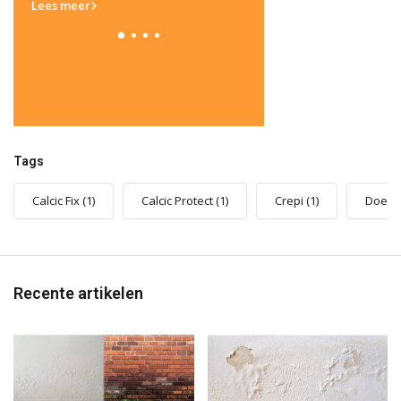
Lees meer
Lees meer
Tags
Calcic Fix
(1)
Calcic Protect
(1)
Crepi
(1)
Doe-he
Recente artikelen