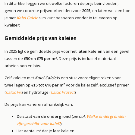
In dit artikel leggen we uit welke factoren de prijs beïnvloeden,
geven we concrete prijsvoorbeelden voor
2025
, en laten we zien hoe
je met
Kalei Calcic
slim kunt besparen zonder in te leveren op
kwaliteit.
Gemiddelde prijs van kaleien
In 2025 ligt de gemiddelde prijs voor het
laten kaleien
van een gevel
tussen de
€50 en €75 per m²
. Deze prijs is inclusief materiaal,
arbeidsloon en btw.
Zelf kaleien met
Kalei Calcic
is een stuk voordeliger: reken voor
twee lagen op
€15 tot €18 per m²
voor de kalei zelf, exclusief primer
(
Calcic Fix
) en hydrofuge (
Calcic Protect
).
De prijs kan variëren afhankelijk van:
De staat van de ondergrond
(
zie ook
Welke ondergronden
zijn geschikt voor kalei?
)
Het aantal m² dat je laat kaleien