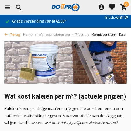
0
Incl.
Excl.
BTW
Gratis verzending vanaf €500*
Terug
Home
Wat kost kaleien per m²? (act...
Kenniscentrum - Kalei
Wat kost kaleien per m²? (actuele prijzen)
Kaleien is een prachtige manier om je gevel te beschermen en een
authentieke uitstraling te geven. Maar voordat je aan de slag gaat,
wil je natuurlijk weten:
wat kost dat eigenlijk per vierkante meter?