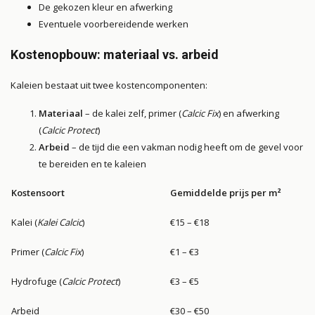
De gekozen kleur en afwerking
Eventuele voorbereidende werken
Kostenopbouw: materiaal vs. arbeid
Kaleien bestaat uit twee kostencomponenten:
Materiaal
– de kalei zelf, primer (
Calcic Fix
) en afwerking
(
Calcic Protect
)
Arbeid
– de tijd die een vakman nodig heeft om de gevel voor
te bereiden en te kaleien
Kostensoort
Gemiddelde prijs per m²
Kalei (
Kalei Calcic
)
€15 – €18
Primer (
Calcic Fix
)
€1 – €3
Hydrofuge (
Calcic Protect
)
€3 – €5
Arbeid
€30 – €50