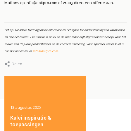
Mail ons op
info@doitpro.com
of vraag direct een offerte aan.
Let op:
Dit artikel biedt algemene informatie en richtlijnen ter ondersteuning van vakmannen
en doe-het-zelvers. Elke situatie is uniek en de uitvoerder blijft altijd verantwoordelijk voor het
maken van de juiste productkeuzes en de correcte uitvoering. Voor specifiek advies kunt u
contact opnemen via
info@doitpro.com
.
Delen
13 augustus 2025
13 augustus 2025
Kalei inspiratie &
Belangrijke aandach
toepassingen
bij het kaleien van je