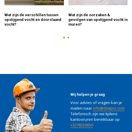
Wat zijn de verschillen tussen
Wat zijn de oorzaken &
opstijgend vocht en doorslaand
gevolgen van opstijgend vocht in
vocht?
muren?
Wij helpen je graag
Voor advies of vragen kan je
mailen naar
info@doitpro.com
Telefonisch zijn we tijdens
kantooruren bereikbaar op
+3278250650