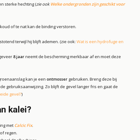
n sterke hechting (
zie ook
Welke ondergronden zijn geschikt voor
koud of te nat kan de binding verstoren.
otend terwijl hij blijft ademen. (zie ook:
Wat is een hydrofuge en
ngeveer
8 jaar
neemt de bescherming merkbaar af en moet deze
f groenaanslag kan je een
ontmosser
gebruiken. Breng deze bij
 gebruiksaanwijzing. Zo blijft de gevel langer fris en gaat de
eide gevel?
)
n kalei?
ting met
Calcic Fix
.
 of regen.