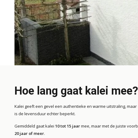
13 augus
Hoe lang gaat kalei mee?
Kale
Kalei geeft een gevel een authentieke en warme uitstraling, maar
isol
is de levensduur echter beperkt.
wet
Gemiddeld gaat kalei
10 tot 15 jaar
mee, maar met de juiste voorb
Lees me
20 jaar of meer
.