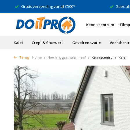
Gratis verzending vanaf €500*
Speciali
Kenniscentrum
Filmp
Kalei
Crepi & Stucwerk
Gevelrenovatie
Vochtbestr
Terug
Home
Hoe lang gaat kalei mee?
Kenniscentrum - Kalei