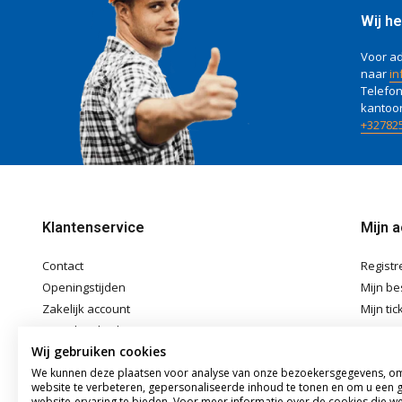
Wij he
Voor ad
naar
in
Telefon
kantoo
+32782
Klantenservice
Mijn 
Contact
Registr
Openingstijden
Mijn be
Zakelijk account
Mijn tic
Betaalmethoden
Mijn ver
Wij gebruiken cookies
Verzenden & Afhalen
We kunnen deze plaatsen voor analyse van onze bezoekersgegevens, o
Algemene voorwaarden
website te verbeteren, gepersonaliseerde inhoud te tonen en om u een 
Disclaimer
website-ervaring te bieden. Voor meer informatie over de cookies die w