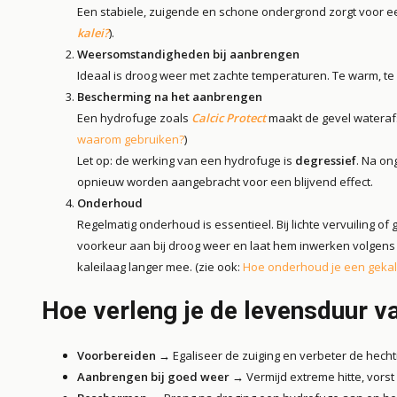
Een stabiele, zuigende en schone ondergrond zorgt voor ee
kalei?
).
Weersomstandigheden bij aanbrengen
Ideaal is droog weer met zachte temperaturen. Te warm, te 
Bescherming na het aanbrengen
Een hydrofuge zoals
Calcic Protect
maakt de gevel waterafst
waarom gebruiken?
)
Let op: de werking van een hydrofuge is
degressief
. Na o
opnieuw worden aangebracht voor een blijvend effect.
Onderhoud
Regelmatig onderhoud is essentieel. Bij lichte vervuiling o
voorkeur aan bij droog weer en laat hem inwerken volgens de
kaleilaag langer mee. (zie ook:
Hoe onderhoud je een gekal
Hoe verleng je de levensduur va
Voorbereiden
→ Egaliseer de zuiging en verbeter de hech
Aanbrengen bij goed weer
→ Vermijd extreme hitte, vorst