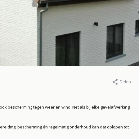
Delen
tus 2025
13 augustus 2025
i, vocht en
Welke kleur kale
 ook bescherming tegen weer en wind. Net als bij elke gevelafwerking
atie: wat je moet
kiezen?
en
Lees meer
ereiding, bescherming én regelmatig onderhoud kan dat oplopen tot
er