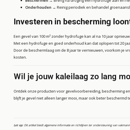
Beschermen
→ Breng na droging een hydrofuge aan en herha
Onderhouden
→ Reinig periodiek en behandel groenaans
Investeren in bescherming loon
Een gevel van 100 m² zonder hydrofuge kan al na 10 jaar opnieu
Met een hydrofuge en goed onderhoud kan dat oplopen tot 20 jaa
Door de beschermlaag om de 8 jaar te vernieuwen, voorkom je vroeg
kosten.
Wil je jouw kaleilaag zo lang 
Ontdek onze producten voor gevelvoorbereiding, bescherming e
blijft je gevel niet alleen langer mooi, maar ook beter beschermd t
Let op:
Dit artikel biedt algemene informatie en richtlijnen ter ondersteuning van vakmannen