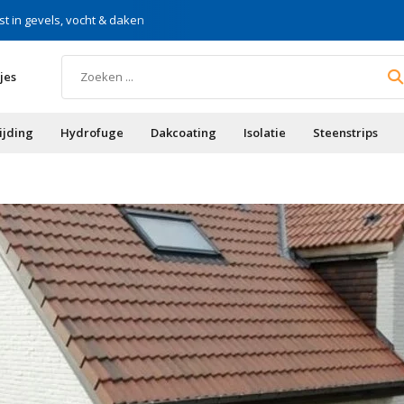
st in gevels, vocht & daken
Voor doe-het-zelf & aa
jes
ijding
Hydrofuge
Dakcoating
Isolatie
Steenstrips