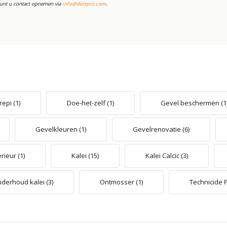
 kunt u contact opnemen via
info@doitpro.com
.
repi
(1)
Doe-het-zelf
(1)
Gevel beschermen
(1
Gevelkleuren
(1)
Gevelrenovatie
(6)
erieur
(1)
Kalei
(15)
Kalei Calcic
(3)
derhoud kalei
(3)
Ontmosser
(1)
Technicide 