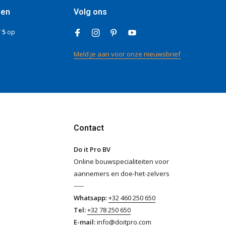
gen
Volg ons
/ 5
op
Meld je aan voor onze nieuwsbrief
Contact
Do it Pro BV
Online bouwspecialiteiten voor
aannemers en doe-het-zelvers
-----
Whatsapp:
+32 460 250 650
Tel:
+32 78 250 650
E-mail:
info@doitpro.com