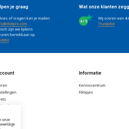
lpen je graag
Wat onze klanten zeg
vies of vragen kan je mailen
Wij scoren een
4 
4 / 5
fo@doitpro.com
Trustpilot
isch zijn we tijdens
ruren bereikbaar op
50650
account
Informatie
eren
Kenniscentrum
stellingen
Filmpjes
kets
langlijst
m onze
geweldige
e