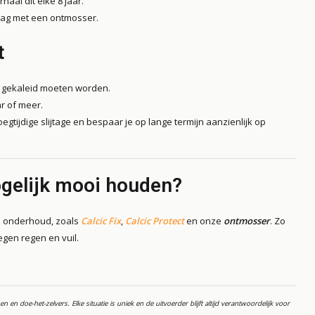
al dit elke 8 jaar.
lag met een ontmosser.
t
w gekaleid moeten worden.
r of meer.
tijdige slijtage en bespaar je op lange termijn aanzienlijk op
mogelijk mooi houden?
n onderhoud, zoals
Calcic Fix
,
Calcic Protect
en onze
ontmosser
. Zo
egen regen en vuil.
 en doe-het-zelvers. Elke situatie is uniek en de uitvoerder blijft altijd verantwoordelijk voor