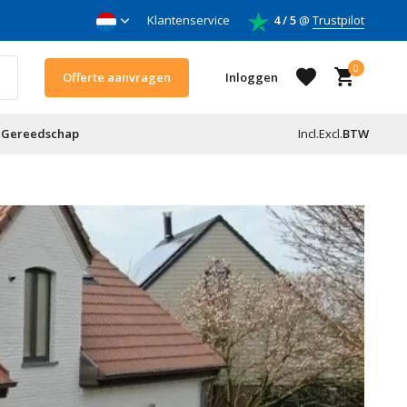
nnemers
Klantenservice
4 / 5
@
Trustpilot
0
Offerte aanvragen
Inloggen
Gereedschap
Incl.
Excl.
BTW
Account aanmaken
Account aanmaken