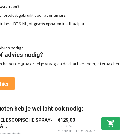
rwachten?
l product gebruikt door
aannemers
in heel BE & NL, of
gratis ophalen
in afhaalpunt
of advies nodig?
 helpen je graag. Stel je vraag via de chat hieronder, of vraag het
hier
ten heb je wellicht ook nodig:
TELESCOPISCHE SPRAY-
€129,00
A...
Incl. BTW
Eenheidsprijs:
€129,00
/