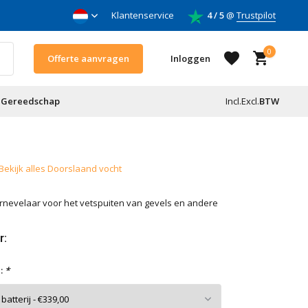
 & daken
Klantenservice
Voor doe-het-zelf & aannemers
4 / 5
@
Trustpilot
0
Offerte aanvragen
Inloggen
Gereedschap
Incl.
Excl.
BTW
Account aanmaken
Bekijk alles Doorslaand vocht
Account aanmaken
rnevelaar voor het vetspuiten van gevels en andere
r:
:
*