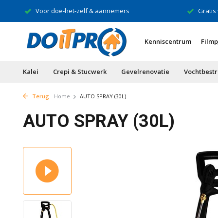
Voor doe-het-zelf & aannemers
Gratis
Kenniscentrum
Filmp
Kalei
Crepi & Stucwerk
Gevelrenovatie
Vochtbestr
Terug
Home
AUTO SPRAY (30L)
AUTO SPRAY (30L)