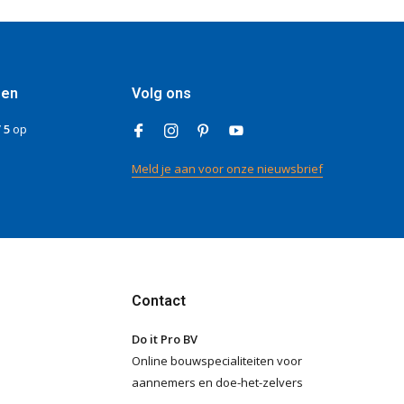
gen
Volg ons
/ 5
op
Meld je aan voor onze nieuwsbrief
Contact
Do it Pro BV
Online bouwspecialiteiten voor
aannemers en doe-het-zelvers