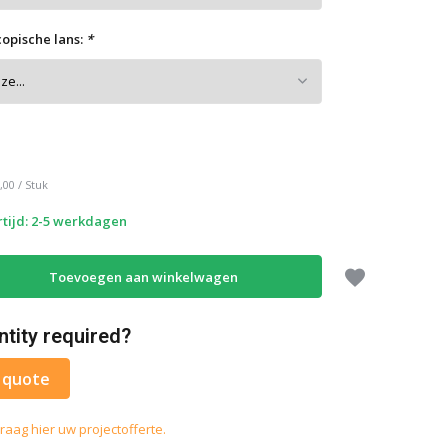
copische lans:
*
,00
/
Stuk
tijd: 2-5 werkdagen
Toevoegen aan winkelwagen
ntity required?
 quote
raag hier uw projectofferte.