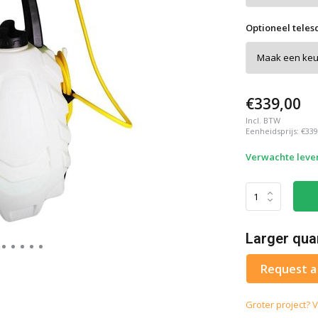
Optioneel teles
€339,00
Incl. BTW
Eenheidsprijs:
€339
Verwachte lever
Larger qua
Request a
Groter project? V