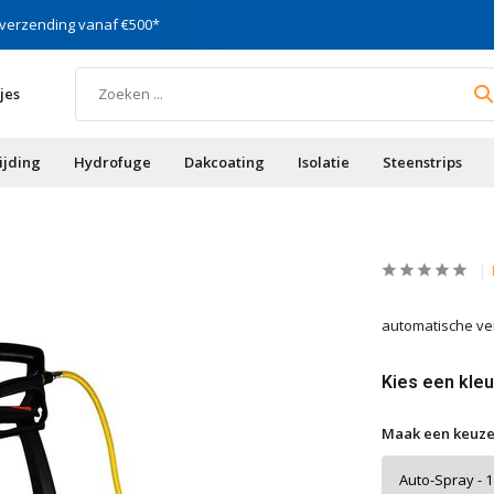
 verzending vanaf €500*
Specialist in gevels, vocht
jes
ijding
Hydrofuge
Dakcoating
Isolatie
Steenstrips
automatische ve
Kies een kleu
Maak een keuze