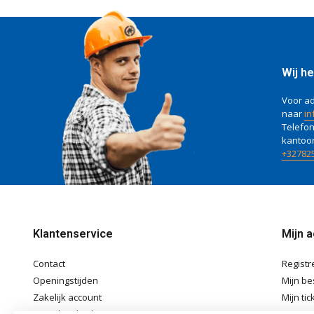
Wij he
Voor ad
naar
in
Telefon
kantoo
+32782
Klantenservice
Mijn 
Contact
Registr
Openingstijden
Mijn be
Zakelijk account
Mijn tic