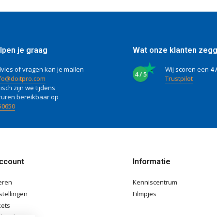
lpen je graag
Wat onze klanten zeg
vies of vragen kan je mailen
Wij scoren een
4 
4 / 5
fo@doitpro.com
Trustpilot
isch zijn we tijdens
ruren bereikbaar op
50650
account
Informatie
eren
Kenniscentrum
stellingen
Filmpjes
kets