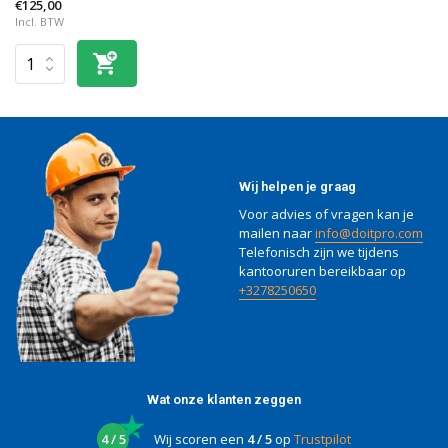
€125,00
Incl. BTW
Wij helpen je graag
Voor advies of vragen kan je
mailen naar
info@doitpro.com
Telefonisch zijn we tijdens
kantooruren bereikbaar op
+3278250650
Wat onze klanten zeggen
4 / 5
Wij scoren een
4 / 5
op
Trustpilot