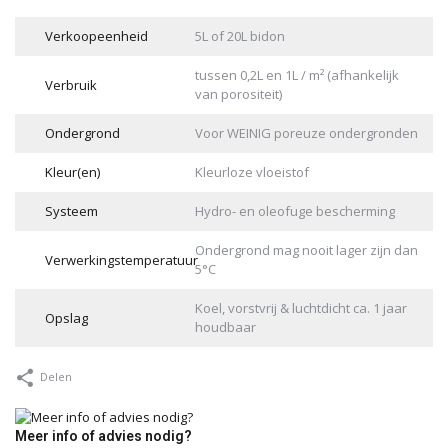
Verkoopeenheid
5L of 20L bidon
tussen 0,2L en 1L / m² (afhankelijk
Verbruik
van porositeit)
Ondergrond
Voor WEINIG poreuze ondergronden
Kleur(en)
Kleurloze vloeistof
Systeem
Hydro- en oleofuge bescherming
Ondergrond mag nooit lager zijn dan
Verwerkingstemperatuur
5°C
Koel, vorstvrij & luchtdicht ca. 1 jaar
Opslag
houdbaar
Delen
Meer info of advies nodig?