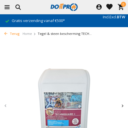
0
Incl.
Excl.
BTW
Gratis verzending vanaf €500*
Terug
Home
Tegel & steen bescherming TECH...