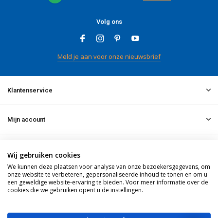
Volg ons
Meld je aan voor onze nieuwsbrief
Klantenservice
Mijn account
Informatie
Wij gebruiken cookies
We kunnen deze plaatsen voor analyse van onze bezoekersgegevens, om
onze website te verbeteren, gepersonaliseerde inhoud te tonen en om u
Contact
een geweldige website-ervaring te bieden. Voor meer informatie over de
cookies die we gebruiken opent u de instellingen.
© 2026 doitpro.com - Theme By
DMWS
x
Plus+
RSS-feed