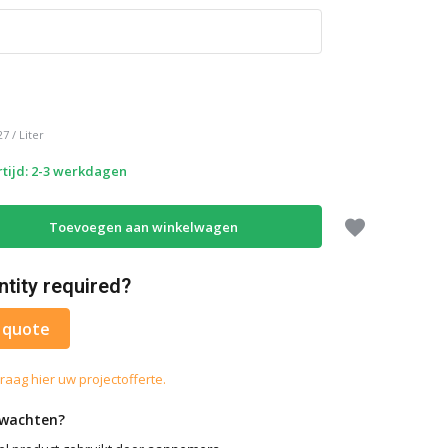
27
/
Liter
tijd: 2-3 werkdagen
Toevoegen aan winkelwagen
ntity required?
 quote
raag hier uw projectofferte.
rwachten?