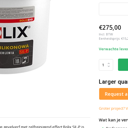
€275,00
Incl. BTW
Eenheidsprijs:
€15,
Verwachte lever
Larger qua
Request a
Groter project? V
Wat kan je ve
 gevelverf met zelfreinigend effect Bolix SIL-P is