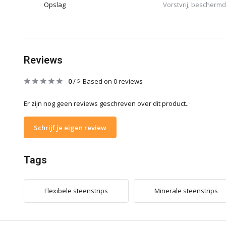
Opslag
Vorstvrij, beschermd
Reviews
0
/
Based on 0 reviews
5
Er zijn nog geen reviews geschreven over dit product..
Schrijf je eigen review
Tags
Flexibele steenstrips
Minerale steenstrips