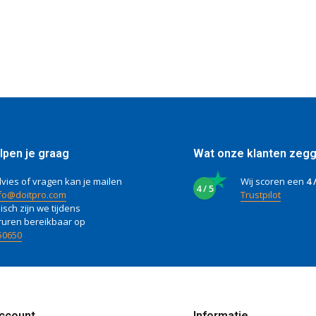
lpen je graag
Wat onze klanten zeg
vies of vragen kan je mailen
Wij scoren een
4 
4 / 5
fo@doitpro.com
Trustpilot
isch zijn we tijdens
ruren bereikbaar op
50650
account
Informatie