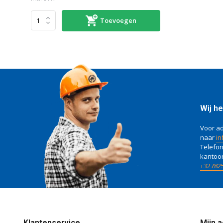
Toevoegen
Wij he
Voor ad
naar
in
Telefon
kantoo
+32782
Klantenservice
Mijn 