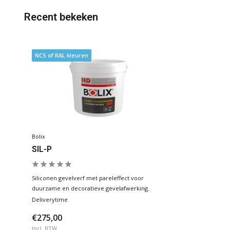
Recent bekeken
NCS of RAL kleuren
Bolix
SIL-P
Siliconen gevelverf met pareleffect voor
duurzame en decoratieve gevelafwerking.
Deliverytime
€275,00
Incl. BTW