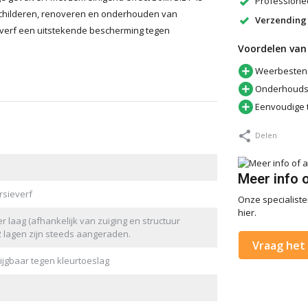
Professionee
schilderen, renoveren en onderhouden van
Verzending
 verf een uitstekende bescherming tegen
Voordelen van 
Weerbesten
Onderhoud
Eenvoudige 
Delen
Meer info 
rsieverf
Onze specialisten
hier.
per laag (afhankelijk van zuiging en structuur
2 lagen zijn steeds aangeraden.
Vraag het 
rijgbaar tegen kleurtoeslag