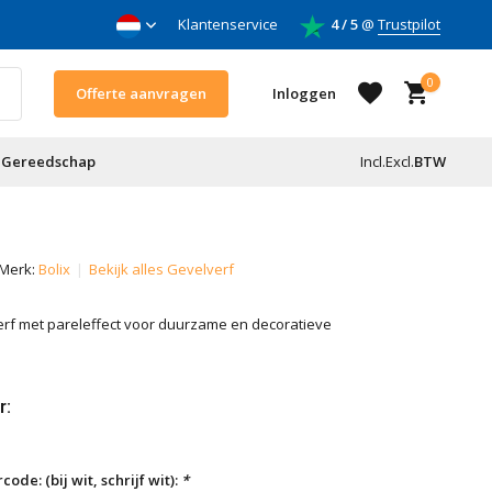
nnemers
Klantenservice
4 / 5
@
Trustpilot
0
Offerte aanvragen
Inloggen
Gereedschap
Incl.
Excl.
BTW
Account aanmaken
Merk:
Bolix
Bekijk alles Gevelverf
Account aanmaken
erf met pareleffect voor duurzame en decoratieve
r:
ode: (bij wit, schrijf wit):
*