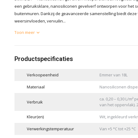
een gebruiksklare, nanosiliconen gevelverf ontworpen voor het 
buitenmuren. Dankzij de geavanceerde samenstelling biedt deze
weersinvloeden, vervuilin...
Toon meer
Productspecificaties
Verkoopeenheid
Emmer van 18L
Materiaal
Nanosiliconen dispe
ca. 0,20 – 0,30 L/m² 
Verbruik
van het oppervlak). 
Kleur(en)
Wit, ingekleurd verk
Verwerkingstemperatuur
Van +5 °C tot +25 °C