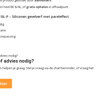
l product gebruikt door
aannemers
in heel BE & NL, of
gratis ophalen
in afhaalpunt
SIL-P – Siliconen gevelverf met pareleffect
dig
sarm
toepassing
of advies nodig?
 helpen je graag. Stel je vraag via de chat hieronder, of vraag het
hier