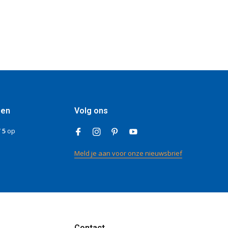
gen
Volg ons
/ 5
op
Meld je aan voor onze nieuwsbrief
Contact