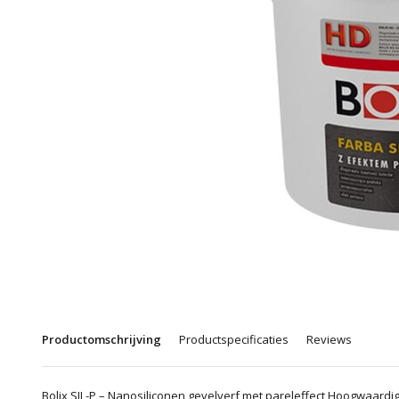
Productomschrijving
Productspecificaties
Reviews
Bolix SIL-P – Nanosiliconen gevelverf met pareleffect Hoogwaardige