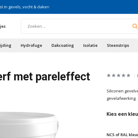
st in gevels, vocht & daken
Voor doe-het-zelf & aa
jes
ijding
Hydrofuge
Dakcoating
Isolatie
Steenstrips
erf met pareleffect
Siliconen gevelv
gevelafwerking.
Kies een kleu
NCS of RAL kleurc