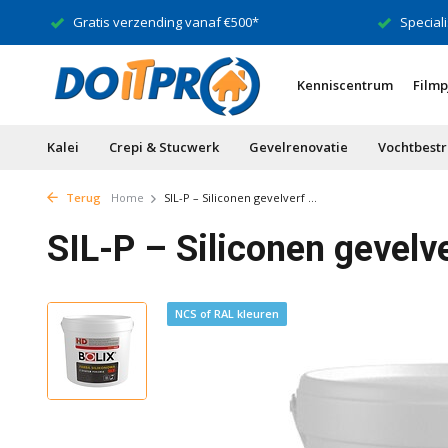
Gratis verzending vanaf €500*
Speciali
Kenniscentrum
Filmp
Kalei
Crepi & Stucwerk
Gevelrenovatie
Vochtbestr
Terug
Home
SIL-P – Siliconen gevelverf ...
SIL-P – Siliconen gevelv
NCS of RAL kleuren