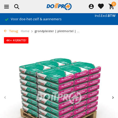
0
Incl.
Excl.
BTW
Voor doe-het-zelf & aannemers
Terug
Home
grondpleister | plintmortel | ...
44 + 4 GRATIS!