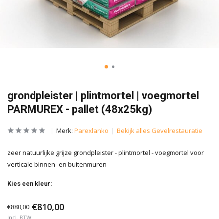
grondpleister | plintmortel | voegmortel
PARMUREX - pallet (48x25kg)
Merk:
Parexlanko
Bekijk alles Gevelrestauratie
zeer natuurlijke grijze grondpleister - plintmortel - voegmortel voor
verticale binnen- en buitenmuren
Kies een kleur:
€810,00
€880,00
Incl. BTW