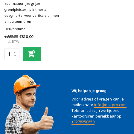
zeer natuurlijke grijze
grondpleister - plintmortel -
voegmortel voor verticale binnen-
en buitenmuren
Deliverytime
€880,00
€810,00
Incl. BTW
Wij helpen je graag
Voor advies of vragen kan je
mailen naar
info@doitpro.com
Telefonisch zijn we tijdens
kantooruren bereikbaar op
+3278250650