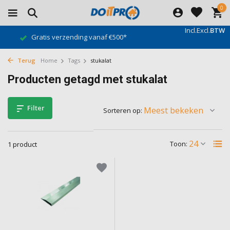
0
Incl.
Excl.
BTW
Gratis verzending vanaf €500*
Terug
Home
Tags
stukalat
Producten getagd met stukalat
Filter
Sorteren op:
Toon:
1 product