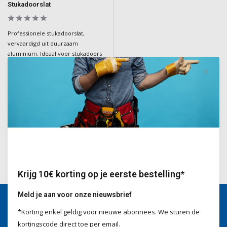
Stukadoorslat
Professionele stukadoorslat,
vervaardigd uit duurzaam
aluminium. Ideaal voor stukadoors
en bouwexperts voor precisiewerk
bij het egaliseren van
oppervlakken.
Deliverytime
€37,25
Incl. BTW
Krijg 10€ korting op je eerste bestelling*
Meld je aan voor onze nieuwsbrief
*Korting enkel geldig voor nieuwe abonnees. We sturen de
Wij helpen je graag
kortingscode direct toe per email.