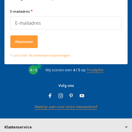
Voor advies of vragen kan je
mailen naar
info@doitpro.com
*
E-mailadres
Telefonisch zijn we tijdens
kantooruren bereikbaar op
+3278250650
Abonneer
* Lees hier de wettelijke beperkingen
Wat onze klanten zeggen
4 / 5
Wij scoren een
4 / 5
op
Trustpilot
Volg ons
Meld je aan voor onze nieuwsbrief
Klantenservice