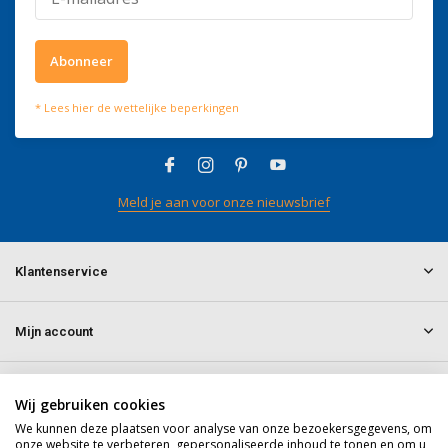
Wat onze klanten zeggen
Abonneer
4 / 5
Wij scoren een
4 / 5
op
Trustpilot
* Lees hier de wettelijke beperkingen
Volg ons
Meld je aan voor onze nieuwsbrief
Klantenservice
Mijn account
Informatie
Wij gebruiken cookies
We kunnen deze plaatsen voor analyse van onze bezoekersgegevens, om
onze website te verbeteren, gepersonaliseerde inhoud te tonen en om u