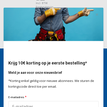
Incl. BTW
Eenheidsprijs:
€37,25
/
Stuk
Krijg 10€ korting op je eerste bestelling*
Wij helpen je graag
Voor advies of vragen kan je
Meld je aan voor onze nieuwsbrief
mailen naar
info@doitpro.com
*Korting enkel geldig voor nieuwe abonnees. We sturen de
Telefonisch zijn we tijdens
kantooruren bereikbaar op
kortingscode direct toe per email.
+3278250650
*
E-mailadres