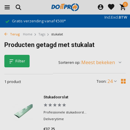
0
Incl.
Excl.
BTW
Gratis verzending vanaf €500*
Terug
Home
Tags
stukalat
Producten getagd met stukalat
Filter
Sorteren op:
Toon:
1 product
Stukadoorslat
Professionele stukadoorsl...
Deliverytime
€37,25